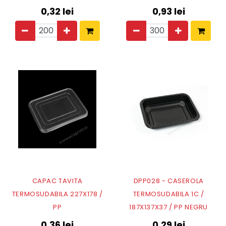
0,32
lei
0,93
lei
CAPAC TAVITA
DPP028 - CASEROLA
TERMOSUDABILA 227X178 /
TERMOSUDABILA 1C /
PP
187X137X37 / PP NEGRU
0,36
lei
0,29
lei