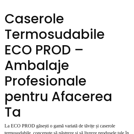
Caserole
Termosudabile
ECO PROD –
Ambalaje
Profesionale
pentru Afacerea
Ta
La ECO PROD găsești o gamă variată de tăvițe și caserole
termosudabile, concepute să păstreze și să livreze produsele tale în