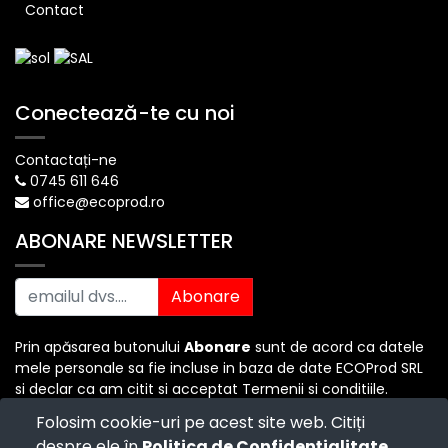
Contact
Conectează-te cu noi
Contactați-ne
0745 611 646
office@ecoprod.ro
ABONARE NEWSLETTER
Abonare
Prin apăsarea butonului
Abonare
sunt de acord ca datele
mele personale sa fie incluse in baza de date ECOProd SRL
si declar ca am citit si acceptat Termenii si conditiile.
Folosim cookie-uri pe acest site web. Citiți
despre ele în
Politica de Confidențialitate
.