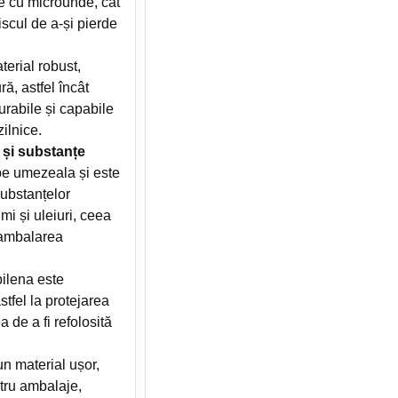
re cu microunde, cât
iscul de a-și pierde
erial robust,
ră, astfel încât
rabile și capabile
zilnice.
 și substanțe
e umezeala și este
substanțelor
mi și uleiuri, ceea
u ambalarea
ilena este
stfel la protejarea
a de a fi refolosită
n material ușor,
ntru ambalaje,