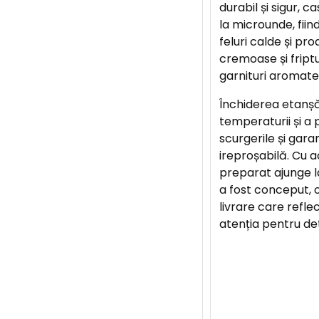
durabil și sigur, 
la microunde, fiin
feluri calde și pr
cremoase și fript
garnituri aromate
Închiderea etanș
temperaturii și a 
scurgerile și gar
ireproșabilă. Cu 
preparat ajunge l
a fost conceput, 
livrare care refle
atenția pentru deta