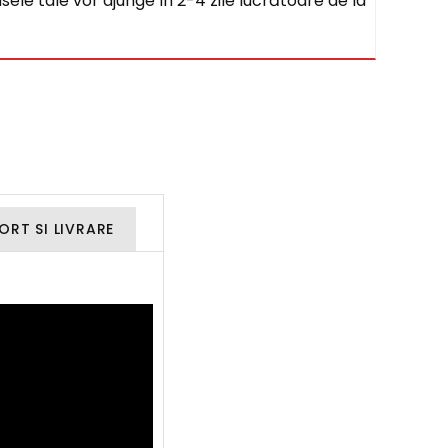
sele tale vor ajunge în 2-4 zile lucrătoare de la
ORT SI LIVRARE