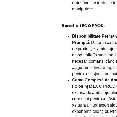
reducând costurile de tr
manipulare.
Beneficii ECO PROD:
Disponibilitate Perman
Promptă
: Datorită capac
de producție, ambalajel
disponibile în stoc. Indi
necesar, comanzi când ai
asigurăm o livrare rapid
pentru a susține continuit
Gama Completă de Amb
Folosință:
ECO PROD ofe
extinsă de ambalaje alim
conceput pentru a păstr
asigura un transport sigu
experiența clienților. Pr