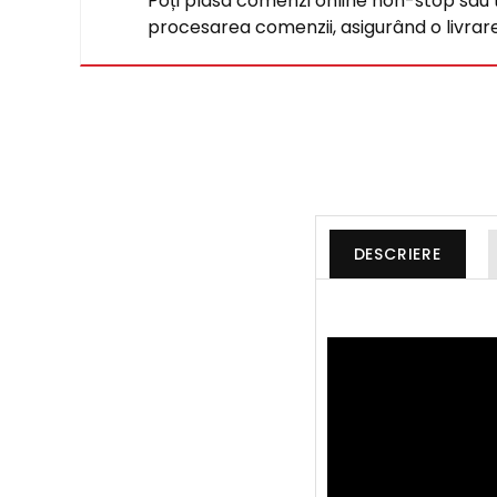
Poți plasa comenzi online non-stop sau tel
procesarea comenzii, asigurând o livrare 
DESCRIERE