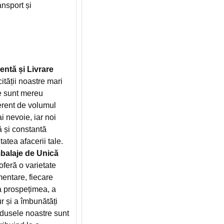
ansport și
entă și Livrare
ității noastre mari
e sunt mereu
ferent de volumul
 nevoie, iar noi
ă și constantă
atea afacerii tale.
alaje de Unică
ră o varietate
entare, fiecare
a prospețimea, a
r și a îmbunătăți
odusele noastre sunt