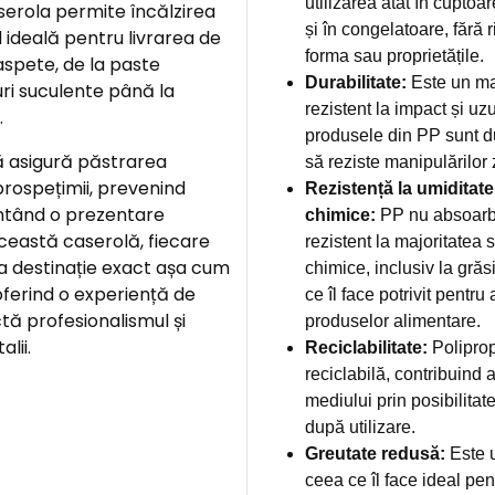
utilizarea atât în cuptoa
caserola permite încălzirea
și în congelatoare, fără r
d ideală pentru livrarea de
forma sau proprietățile.
oaspete, de la paste
Durabilitate:
Este un mat
uri suculente până la
rezistent la impact și uzu
.
produsele din PP sunt du
ă asigură păstrarea
să reziste manipulărilor 
prospețimii, prevenind
Rezistență la umiditate
antând o prezentare
chimice:
PP nu absoarb
această caserolă, fiecare
rezistent la majoritatea 
a destinație exact așa cum
chimice, inclusiv la grăsi
oferind o experiență de
ce îl face potrivit pentr
ctă profesionalismul și
produselor alimentare.
lii.
Reciclabilitate:
Poliprop
reciclabilă, contribuind a
mediului prin posibilitate
după utilizare.
Greutate redusă:
Este u
ceea ce îl face ideal pe