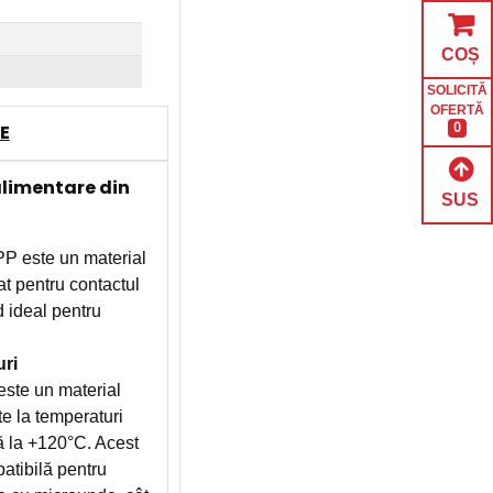
COȘ
SOLICITĂ
OFERTĂ
E
0
alimentare din
SUS
P este un material
at pentru contactul
d ideal pentru
uri
este un material
te la temperaturi
ă la +120°C. Acest
patibilă pentru