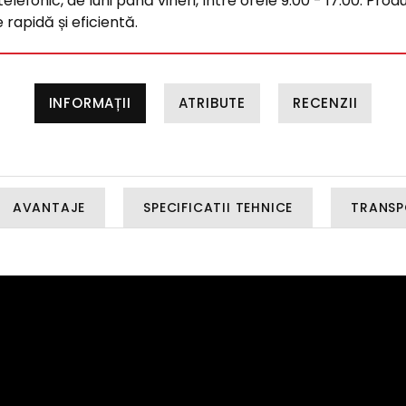
efonic, de luni până vineri, între orele 9:00 - 17:00. Produ
rapidă și eficientă.
INFORMAȚII
ATRIBUTE
RECENZII
AVANTAJE
SPECIFICATII TEHNICE
TRANSP