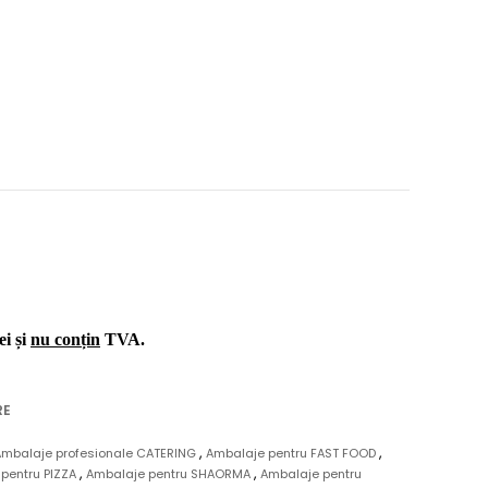
ei și
nu conțin
TVA.
RE
,
,
Ambalaje profesionale CATERING
Ambalaje pentru FAST FOOD
,
,
pentru PIZZA
Ambalaje pentru SHAORMA
Ambalaje pentru