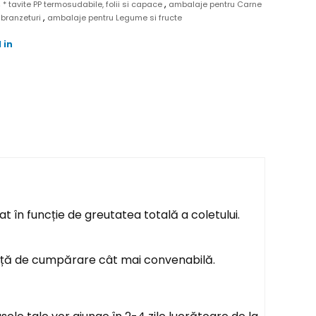
,
,
* tavite PP termosudabile, folii si capace
ambalaje pentru Carne
,
 branzeturi
ambalaje pentru Legume si fructe
 in
t în funcție de greutatea totală a coletului.
ență de cumpărare cât mai convenabilă.