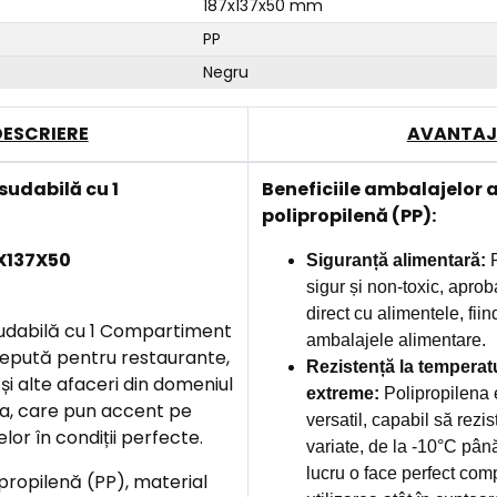
187x137x50 mm
PP
Negru
DESCRIERE
AVANTAJ
udabilă cu 1
B
eneficiile ambalajelor 
polipropilenă (PP):
X137X50
Siguranță alimentară:
P
sigur și non-toxic, aprob
direct cu alimentele, fiin
dabilă cu 1 Compartiment
ambalajele alimentare.
cepută pentru restaurante,
Rezistență la temperat
și alte afaceri din domeniul
extreme:
Polipropilena 
a, care pun accent pe
versatil, capabil să rezis
lor în condiții perfecte.
variate, de la -10°C pân
lucru o face perfect com
propilenă (PP), material