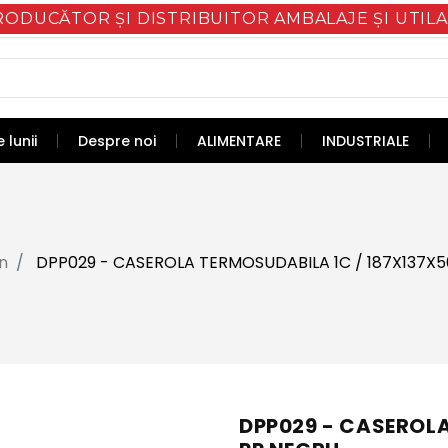
RODUCĂTOR ȘI DISTRIBUITOR AMBALAJE ȘI UTILA
 lunii
Despre noi
ALIMENTARE
INDUSTRIALE
n
DPP029 - CASEROLA TERMOSUDABILA 1C / 187X137X5
DPP029 - CASEROLA