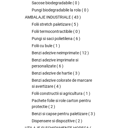
Sacose biodegradabile
(
0
)
Pungi biodegradabile la rola
(
0
)
AMBALAJE INDUSTRIALE
(
43
)
Folii stretch paletizare
(
5
)
Folii termocontractibile
(
0
)
Pungi si saci polietilena
(
6
)
Folii cu bule
(
1
)
Benzi adezive neimprimate
(
12
)
Benzi adezive imprimate si
personalizate
(
6
)
Benzi adezive de hartie
(
3
)
Benzi adezive colorate de marcare
si avertizare
(
4
)
Folii constructii si agricultura
(
1
)
Pachete folie si role carton pentru
protectie
(
2
)
Benzi si capse pentru paletizare
(
3
)
Dispensere si dispozitive
(
2
)