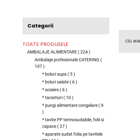
Categorii
CEL MA
TOATE PRODUSELE
AMBALAJE ALIMENTARE
(
224
)
Ambalaje profesionale CATERING
(
107
)
* boluri supa
(
5
)
* boluri salate
(
6
)
* sosiere
(
6
)
* tacamuri
(
10
)
* pungi alimentare congelare
(
9
)
* tavite PP termosudabile, folii si
capace
(
27
)
* aparate sudat folia pe tavitele