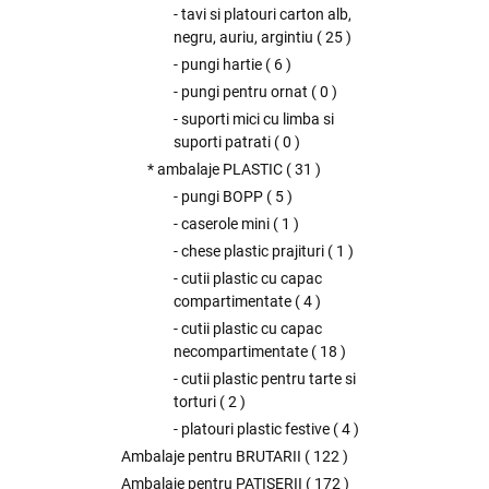
- tavi si platouri carton alb,
negru, auriu, argintiu
(
25
)
- pungi hartie
(
6
)
- pungi pentru ornat
(
0
)
- suporti mici cu limba si
suporti patrati
(
0
)
* ambalaje PLASTIC
(
31
)
- pungi BOPP
(
5
)
- caserole mini
(
1
)
- chese plastic prajituri
(
1
)
- cutii plastic cu capac
compartimentate
(
4
)
- cutii plastic cu capac
necompartimentate
(
18
)
- cutii plastic pentru tarte si
torturi
(
2
)
- platouri plastic festive
(
4
)
Ambalaje pentru BRUTARII
(
122
)
Ambalaje pentru PATISERII
(
172
)