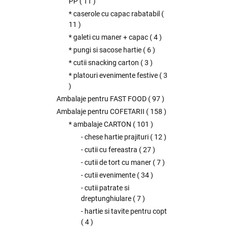
PP
(
11
)
* caserole cu capac rabatabil
(
11
)
* galeti cu maner + capac
(
4
)
* pungi si sacose hartie
(
6
)
* cutii snacking carton
(
3
)
* platouri evenimente festive
(
3
)
Ambalaje pentru FAST FOOD
(
97
)
Ambalaje pentru COFETARII
(
158
)
* ambalaje CARTON
(
101
)
- chese hartie prajituri
(
12
)
- cutii cu fereastra
(
27
)
- cutii de tort cu maner
(
7
)
- cutii evenimente
(
34
)
- cutii patrate si
dreptunghiulare
(
7
)
- hartie si tavite pentru copt
(
4
)