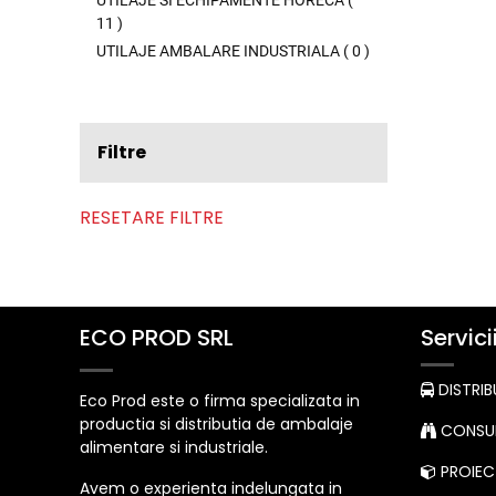
UTILAJE SI ECHIPAMENTE HORECA
(
11
)
UTILAJE AMBALARE INDUSTRIALA
(
0
)
Filtre
RESETARE FILTRE
ECO PROD SRL
Servici
DISTRIB
Eco Prod este o firma specializata in
productia si distributia de ambalaje
CONSUL
alimentare si industriale.
PROIECT
Avem o experienta indelungata in