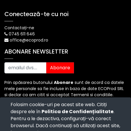
Conectează-te cu noi
Contactați-ne
0745 611 646
office@ecoprod.ro
ABONARE NEWSLETTER
Abonare
Prin apăsarea butonului
Abonare
sunt de acord ca datele
mele personale sa fie incluse in baza de date ECOProd SRL
si declar ca am citit si acceptat Termenii si conditiile.
Folosim cookie-uri pe acest site web. Citiți
despre ele în
Politica de Confidențialitate
.
Copyright ©
ECO PROD SRL
-
Termenii si Conditiile
-
Pentru a le dezactiva, configurați-vă corect
Politica de Confidențialitate
-
Consultanță juridică
-
Politica de retur
-
Cum cumpăr?
browserul. Dacă continuați să utilizați acest site,