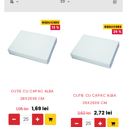
20
REDUCERE
REDUCERE
13
%
25
%
CUTIE CU CAPAC ALBA
CUTIE CU CAPAC ALBA
28X20X6 CM
35X26X6 CM
1,69
lei
1,95
lei
2,72
lei
3,62
lei