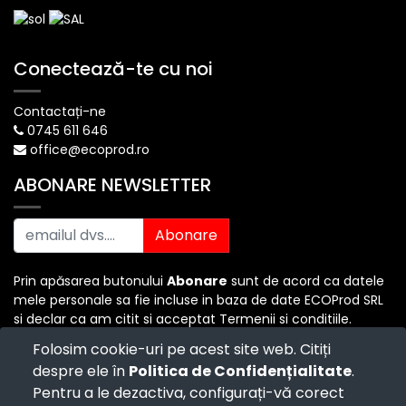
Conectează-te cu noi
Contactați-ne
0745 611 646
office@ecoprod.ro
ABONARE NEWSLETTER
Abonare
Prin apăsarea butonului
Abonare
sunt de acord ca datele
mele personale sa fie incluse in baza de date ECOProd SRL
si declar ca am citit si acceptat Termenii si conditiile.
Folosim cookie-uri pe acest site web. Citiți
despre ele în
Politica de Confidențialitate
.
Copyright ©
ECO PROD SRL
-
Termenii si Conditiile
-
Pentru a le dezactiva, configurați-vă corect
Politica de Confidențialitate
-
Consultanță juridică
-