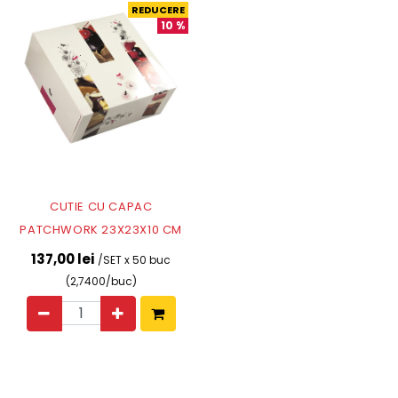
REDUCERE
10
%
CUTIE CU CAPAC
PATCHWORK 23X23X10 CM
137,00 lei
/SET x 50 buc
(2,7400/buc)