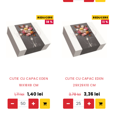
REDUCERE
REDUCERE
18
%
11
%
CUTIE CU CAPAC EDEN
CUTIE CU CAPAC EDEN
18X18X8 CM
29X29X10 CM
1,40
lei
3,36
lei
1,71
lei
3,78
lei