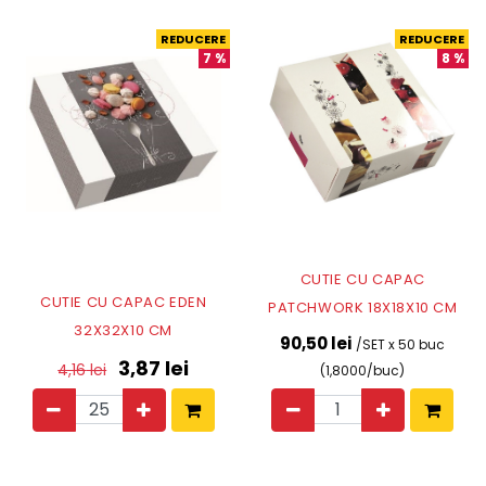
REDUCERE
REDUCERE
7
%
8
%
CUTIE CU CAPAC
CUTIE CU CAPAC EDEN
PATCHWORK 18X18X10 CM
32X32X10 CM
90,50 lei
/SET x 50 buc
3,87
lei
4,16
lei
(1,8000/buc)