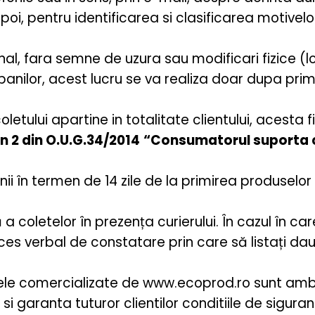
i, pentru identificarea si clasificarea motivelor 
l, fara semne de uzura sau modificari fizice (lovi
anilor, acest lucru se va realiza doar dupa primir
etului apartine in totalitate clientului, acesta f
in 2 din O.U.G.34/2014
“Consumatorul suporta co
i în termen de 14 zile de la primirea produselor r
ă a coletelor în prezența curierului. În cazul în 
oces verbal de constatare prin care să listați daun
le comercializate de www.ecoprod.ro sunt ambal
i garanta tuturor clientilor conditiile de sigura