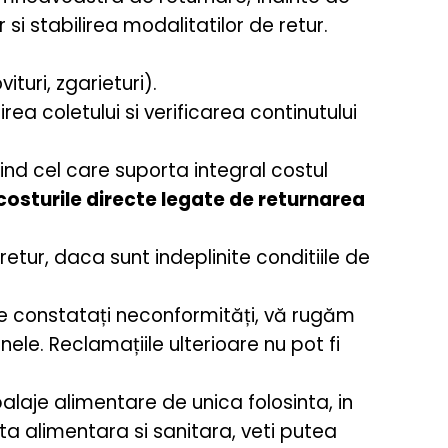
si stabilirea modalitatilor de retur.
turi, zgarieturi).
ea coletului si verificarea continutului
iind cel care suporta integral costul
sturile directe legate de returnarea
etur, daca sunt indeplinite conditiile de
care constatați neconformități, vă rugăm
ele. Reclamațiile ulterioare nu pot fi
aje alimentare de unica folosinta, in
nta alimentara si sanitara, veti putea