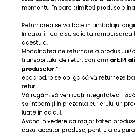
momentul în care trimiteți produsele înapo
Returnarea se va face in ambalajul origina
In cazul in care se solicita rambursarea b
acestuia.
Modalitatea de returnare a produsului/col
transportului de retur, conform
art.14 al
produselor.”
ecoprod.ro se obliga să vă returneze bani
retur.
Vă rugăm să verificați integritatea fizic
să întocmiți în prezența curierului un pr
luate în calcul.
Avand in vedere ca majoritatea produse
cazul acestor produse, pentru a asigura s