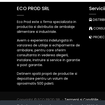
ECO PROD SRL
Servici
DISTRIB
Eco Prod este o firma specializata in
productia si distributia de ambalaje
CONSUL
alimentare si industriale.
PROIECT
Avem o experienta indelungata in
vanzarea de utilaje si echipamente de
ambalare, pentru care oferim
consultanta in vederea alegerii,
instalare, instruire si service in garantie
si post garantie.
Detinem spatii proprii de productie si
depozitare pentru un volum de
aproximativ 500 paleti.
Copyright ©
ECO PROD SRL
-
Termenii si Conditiile
-
Politica de Confidențialitate
-
Consultanță juridică
-