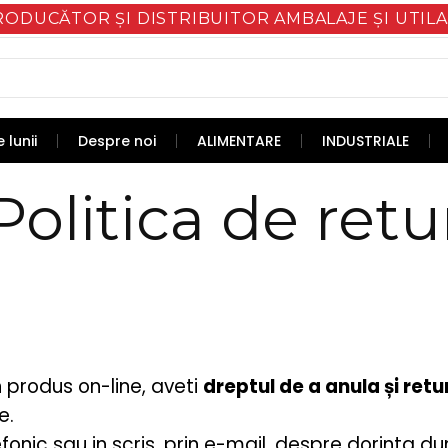
RODUCĂTOR ȘI DISTRIBUITOR AMBALAJE ȘI UTILA
 lunii
Despre noi
ALIMENTARE
INDUSTRIALE
Politica de retu
n produs on-line, aveti
dreptul de a anula și ret
e.
fonic sau in scris, prin e-mail, despre dorinta 