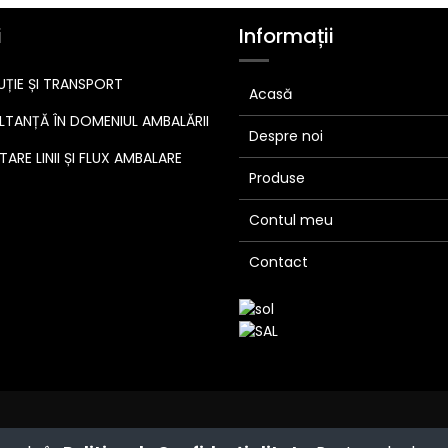
i
Informații
UȚIE ȘI TRANSPORT
Acasă
TANȚĂ ÎN DOMENIUL AMBALĂRII
Despre noi
ARE LINII ȘI FLUX AMBALARE
Produse
Contul meu
Contact
Powered by
- The #1
Open Source