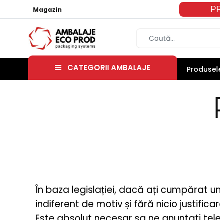
P
Magazin
CATEGORII AMBALAJE
Produsele
În baza legislației, dacă ați cumpărat u
indiferent de motiv și fără nicio justificar
Este absolut necesar sa ne anuntati tele