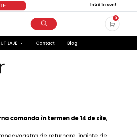
Intră în cont
JE
0
UTILAJE
Contact
Blog
r
urna comanda în termen de 14 de zile
,
dumneavoastra de returnare, înainte de