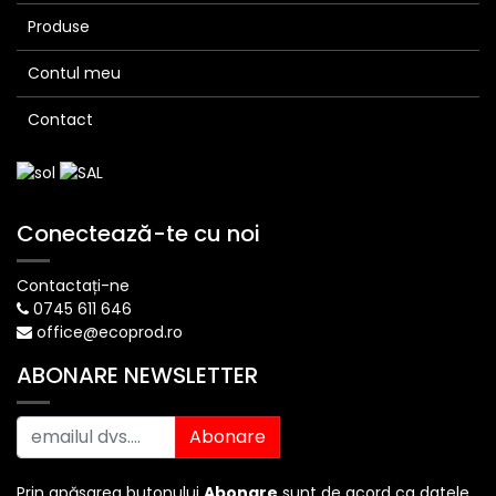
Produse
Contul meu
Contact
Conectează-te cu noi
Contactați-ne
0745 611 646
office@ecoprod.ro
ABONARE NEWSLETTER
Abonare
Prin apăsarea butonului
Abonare
sunt de acord ca datele