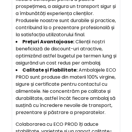
prospețimea, a asigura un transport sigur și
a îmbunătăți experiența clienților.
Produsele noastre sunt durabile și practice,
contribuind la o prezentare profesională și
la satisfacția utilizatorului final.
Prețuri Avantajoase:
Clienții noștri
beneficiază de discount-uri atractive,
optimizând astfel bugetul pe termen lung și
asigurând un cost redus per ambalaj.
Calitate și Fiabilitate:
Ambalajele ECO
PROD sunt produse din materii 100% virgine,
sigure și certificate pentru contactul cu
alimentele. Ne concentrăm pe calitate și
durabilitate, astfel încât fiecare ambalaj să
susțină cu încredere nevoile de transport,
prezentare și păstrare a preparatelor.
Colaborarea cu ECO PROD îți aduce
stabilitate, varietate și un raport calitate-