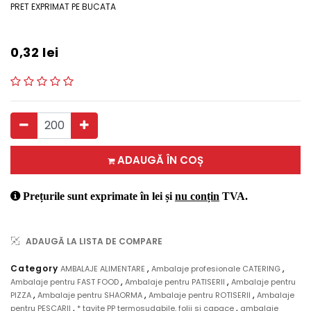
PRET EXPRIMAT PE BUCATA
0,32
lei
ADAUGĂ ÎN COȘ
Prețurile sunt exprimate în lei și
nu conțin
TVA.
ADAUGĂ LA LISTA DE COMPARE
,
,
Category
AMBALAJE ALIMENTARE
Ambalaje profesionale CATERING
,
,
Ambalaje pentru FAST FOOD
Ambalaje pentru PATISERII
Ambalaje pentru
,
,
,
PIZZA
Ambalaje pentru SHAORMA
Ambalaje pentru ROTISERII
Ambalaje
,
,
pentru PESCARII
* tavite PP termosudabile, folii si capace
ambalaje