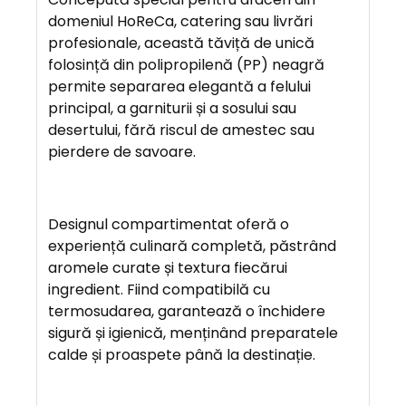
domeniul HoReCa, catering sau livrări
A
profesionale, această tăviță de unică
V
folosință din polipropilenă (PP) neagră
A
permite separarea elegantă a felului
N
principal, a garniturii și a sosului sau
T
desertului, fără riscul de amestec sau
A
pierdere de savoare.
J
E
Designul compartimentat oferă o
experiență culinară completă, păstrând
aromele curate și textura fiecărui
ingredient. Fiind compatibilă cu
termosudarea, garantează o închidere
sigură și igienică, menținând preparatele
calde și proaspete până la destinație.