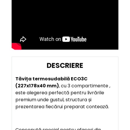
D
E
Tăvița termosudabilă ECO3C
S
(227x178x40 mm)
, cu 3 compartimente ,
C
este alegerea perfectă pentru livrările
R
premium unde gustul, structura și
I
prezentarea fiecărui preparat contează.
E
R
E
Concepută special pentru afaceri din