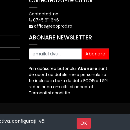
Conectează-te cu noi
Contactați-ne
0745 611 646
office@ecoprod.ro
ABONARE NEWSLETTER
Abonare
Prin apăsarea butonului
Abonare
sunt
de acord ca datele mele personale sa
fie incluse in baza de date ECOProd SRL
si declar ca am citit si acceptat
Termenii si conditiile.
ctiva, configurați-vă
Powered by
OK