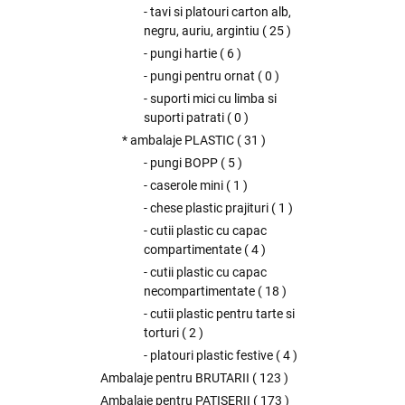
- tavi si platouri carton alb,
negru, auriu, argintiu
(
25
)
- pungi hartie
(
6
)
- pungi pentru ornat
(
0
)
- suporti mici cu limba si
suporti patrati
(
0
)
* ambalaje PLASTIC
(
31
)
- pungi BOPP
(
5
)
- caserole mini
(
1
)
- chese plastic prajituri
(
1
)
- cutii plastic cu capac
compartimentate
(
4
)
- cutii plastic cu capac
necompartimentate
(
18
)
- cutii plastic pentru tarte si
torturi
(
2
)
- platouri plastic festive
(
4
)
Ambalaje pentru BRUTARII
(
123
)
Ambalaje pentru PATISERII
(
173
)