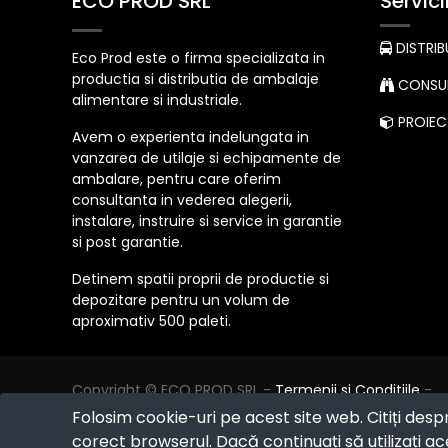
ECO PROD SRL
Servici
DISTRIB
Eco Prod este o firma specializata in
productia si distributia de ambalaje
CONSUL
alimentare si industriale.
PROIECT
Avem o experienta indelungata in
vanzarea de utilaje si echipamente de
ambalare, pentru care oferim
consultanta in vederea alegerii,
instalare, instruire si service in garantie
si post garantie.
Detinem spatii proprii de productie si
depozitare pentru un volum de
aproximativ 500 paleti.
Copyright ©
ECO PROD SRL
-
Termenii si Conditiile
-
Politica de Confidențialitate
-
Consultanță juridică
-
Folosim cookie-uri pe acest site web. Citiți desp
Politica de retur
-
Cum cumpăr?
corect browserul. Dacă continuați să utilizați ace