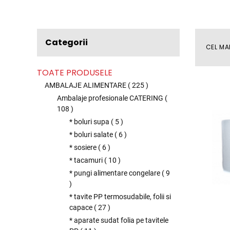
Categorii
CEL MA
TOATE PRODUSELE
AMBALAJE ALIMENTARE
(
225
)
Ambalaje profesionale CATERING
(
108
)
* boluri supa
(
5
)
* boluri salate
(
6
)
* sosiere
(
6
)
* tacamuri
(
10
)
* pungi alimentare congelare
(
9
)
* tavite PP termosudabile, folii si
capace
(
27
)
* aparate sudat folia pe tavitele