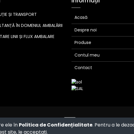
i
Informații
UȚIE ȘI TRANSPORT
Acasă
TANȚĂ ÎN DOMENIUL AMBALĂRII
Despre noi
ARE LINII ȘI FLUX AMBALARE
Produse
Contul meu
Contact
Powered by
- The #1
Open Source
re ele în
Politica de Confidențialitate
. Pentru a le deza
eCommerce
st site, le acceptați.