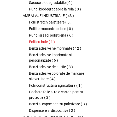
Sacose biodegradabile
(
0
)
Pungi biodegradabile la rola
(
0
)
AMBALAJE INDUSTRIALE
(
43
)
Folii stretch paletizare
(
5
)
Folii termocontractibile
(
0
)
Pungi si saci polietilena
(
6
)
Folii cu bule
(
1
)
Benzi adezive neimprimate
(
12
)
Benzi adezive imprimate si
personalizate
(
6
)
Benzi adezive de hartie
(
3
)
Benzi adezive colorate de marcare
si avertizare
(
4
)
Folii constructii si agricultura
(
1
)
Pachete folie si role carton pentru
protectie
(
2
)
Benzi si capse pentru paletizare
(
3
)
Dispensere si dispozitive
(
2
)