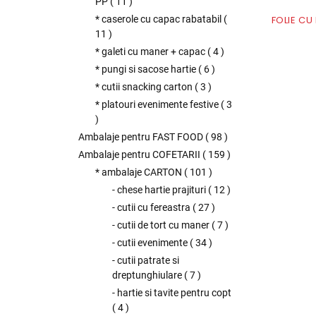
PP
(
11
)
FOLIE CU
* caserole cu capac rabatabil
(
11
)
* galeti cu maner + capac
(
4
)
* pungi si sacose hartie
(
6
)
* cutii snacking carton
(
3
)
* platouri evenimente festive
(
3
)
Ambalaje pentru FAST FOOD
(
98
)
Ambalaje pentru COFETARII
(
159
)
* ambalaje CARTON
(
101
)
- chese hartie prajituri
(
12
)
- cutii cu fereastra
(
27
)
- cutii de tort cu maner
(
7
)
- cutii evenimente
(
34
)
- cutii patrate si
dreptunghiulare
(
7
)
- hartie si tavite pentru copt
(
4
)