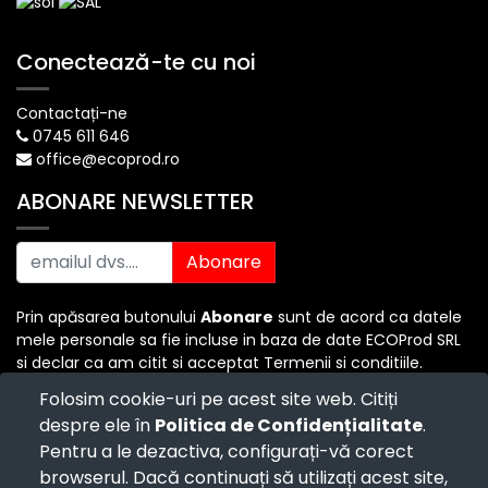
Conectează-te cu noi
Contactați-ne
0745 611 646
office@ecoprod.ro
ABONARE NEWSLETTER
Abonare
Prin apăsarea butonului
Abonare
sunt de acord ca datele
mele personale sa fie incluse in baza de date ECOProd SRL
si declar ca am citit si acceptat Termenii si conditiile.
Folosim cookie-uri pe acest site web. Citiți
despre ele în
Politica de Confidențialitate
.
Copyright ©
ECO PROD SRL
-
Termenii si Conditiile
-
Pentru a le dezactiva, configurați-vă corect
Politica de Confidențialitate
-
Consultanță juridică
-
Politica de retur
-
Cum cumpăr?
browserul. Dacă continuați să utilizați acest site,