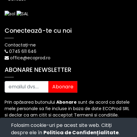
Conectează-te cu noi
Contactați-ne
0745 611 646
office@ecoprod.ro
ABONARE NEWSLETTER
Abonare
Prin apăsarea butonului
Abonare
sunt de acord ca datele
mele personale sa fie incluse in baza de date ECOProd SRL
si declar ca am citit si acceptat Termenii si conditiile.
Folosim cookie-uri pe acest site web. Citiți
despre ele în
Politica de Confidențialitate
.
Copyright ©
ECO PROD SRL
-
Termenii si Conditiile
-