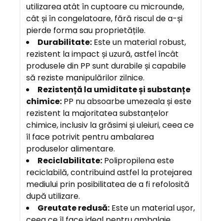
utilizarea atât în cuptoare cu microunde,
cât și în congelatoare, fără riscul de a-și
pierde forma sau proprietățile.
Durabilitate:
Este un material robust,
rezistent la impact și uzură, astfel încât
produsele din PP sunt durabile și capabile
să reziste manipulărilor zilnice.
Rezistență la umiditate și substanțe
chimice:
PP nu absoarbe umezeala și este
rezistent la majoritatea substanțelor
chimice, inclusiv la grăsimi și uleiuri, ceea ce
îl face potrivit pentru ambalarea
produselor alimentare.
Reciclabilitate:
Polipropilena este
reciclabilă, contribuind astfel la protejarea
mediului prin posibilitatea de a fi refolosită
după utilizare.
Greutate redusă:
Este un material ușor,
ceea ce îl face ideal pentru ambalaje,