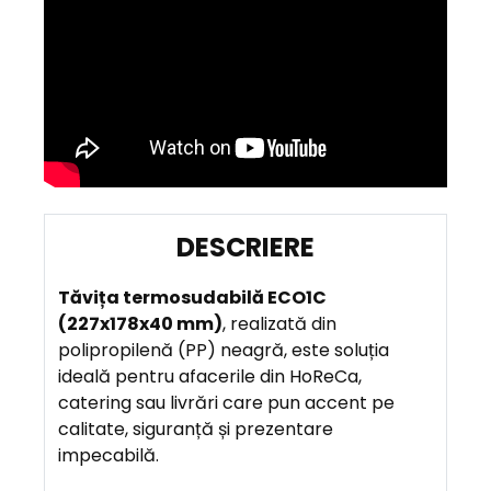
D
E
Tăvița termosudabilă ECO1C
S
(227x178x40 mm)
, realizată din
C
polipropilenă (PP) neagră, este soluția
R
ideală pentru afacerile din HoReCa,
I
catering sau livrări care pun accent pe
E
calitate, siguranță și prezentare
R
impecabilă.
E