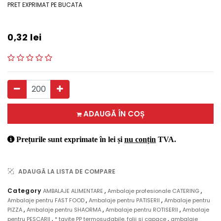
PRET EXPRIMAT PE BUCATA
0,32
lei
ADAUGĂ ÎN COȘ
Prețurile sunt exprimate în lei și
nu conțin
TVA.
ADAUGĂ LA LISTA DE COMPARE
,
,
Category
AMBALAJE ALIMENTARE
Ambalaje profesionale CATERING
,
,
Ambalaje pentru FAST FOOD
Ambalaje pentru PATISERII
Ambalaje pentru
,
,
,
PIZZA
Ambalaje pentru SHAORMA
Ambalaje pentru ROTISERII
Ambalaje
,
,
pentru PESCARII
* tavite PP termosudabile, folii si capace
ambalaje