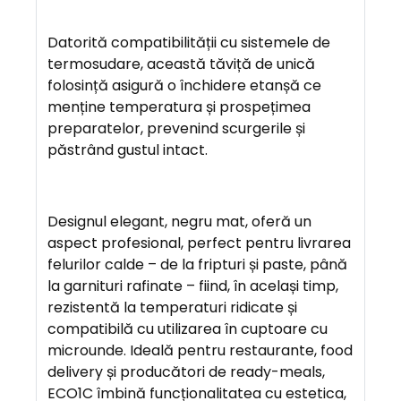
A
Datorită compatibilității cu sistemele de
V
termosudare, această tăviță de unică
A
folosință asigură o închidere etanșă ce
N
menține temperatura și prospețimea
T
preparatelor, prevenind scurgerile și
A
păstrând gustul intact.
J
E
Designul elegant, negru mat, oferă un
aspect profesional, perfect pentru livrarea
felurilor calde – de la fripturi și paste, până
la garnituri rafinate – fiind, în același timp,
rezistentă la temperaturi ridicate și
compatibilă cu utilizarea în cuptoare cu
microunde. Ideală pentru restaurante, food
delivery și producători de ready-meals,
ECO1C îmbină funcționalitatea cu estetica,