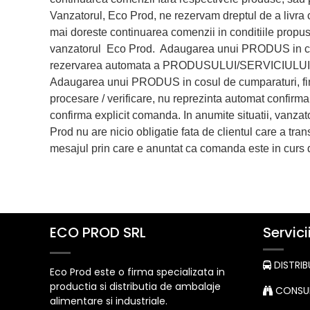
Vanzatorul, Eco Prod, ne rezervam dreptul de a livra ca
mai doreste continuarea comenzii in conditiile propuse
vanzatorul Eco Prod. Adaugarea unui PRODUS in cosul
rezervarea automata a PRODUSULUI/SERVICIULUI
Adaugarea unui PRODUS in cosul de cumparaturi, fina
procesare / verificare, nu reprezinta automat confi
confirma explicit comanda. In anumite situatii, vanzato
Prod nu are nicio obligatie fata de clientul care a t
mesajul prin care e anuntat ca comanda este in curs 
ECO PROD SRL
Servici
DISTRIB
Eco Prod este o firma specializata in
productia si distributia de ambalaje
CONSUL
alimentare si industriale.