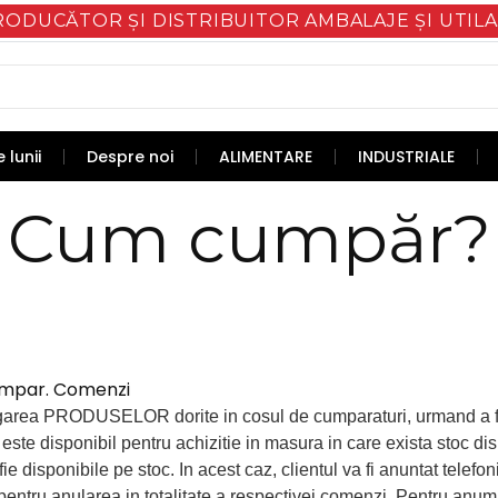
RODUCĂTOR ȘI DISTRIBUITOR AMBALAJE ȘI UTILA
 lunii
Despre noi
ALIMENTARE
INDUSTRIALE
Cum cumpăr?
mpar. Comenzi
ugarea PRODUSELOR dorite in cosul de cumparaturi, urmand a
 disponibil pentru achizitie in masura in care exista stoc disp
 disponibile pe stoc. In acest caz, clientul va fi anuntat telefon
entru anularea in totalitate a respectivei comenzi. Pentru anumi