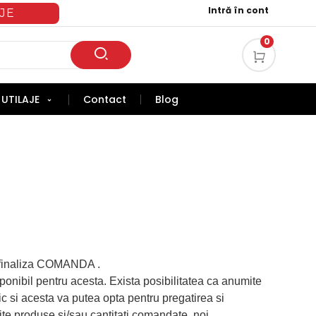
Intră în cont
JE
0
UTILAJE
Contact
Blog
 finaliza COMANDA .
onibil pentru acesta. Exista posibilitatea ca anumite
ic si acesta va putea opta pentru pregatirea si
te produse si/sau cantitati comandate, noi,