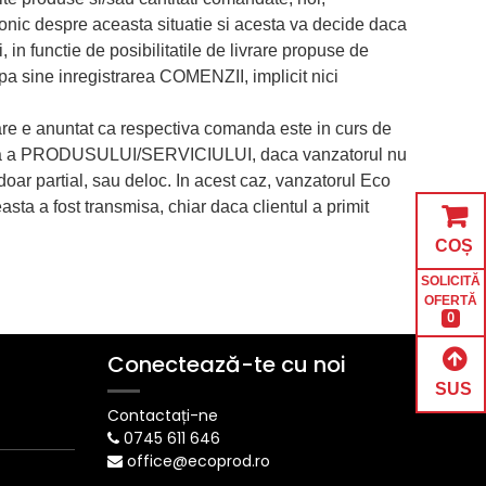
lefonic despre aceasta situatie si acesta va decide daca
in functie de posibilitatile de livrare propuse de
 sine inregistrarea COMENZII, implicit nici
re e anuntat ca respectiva comanda este in curs de
tomata a PRODUSULUI/SERVICIULUI, daca vanzatorul nu
doar partial, sau deloc. In acest caz, vanzatorul Eco
ta a fost transmisa, chiar daca clientul a primit
COȘ
SOLICITĂ
OFERTĂ
0
Conectează-te cu noi
SUS
Contactați-ne
0745 611 646
office@ecoprod.ro