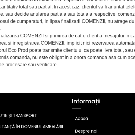
ntitativ total sau partial. In acest caz, clientul va fi anuntat te
, sau decide anularea partiala sau totala a respectivei comenzi, 
 de cumparaturi, in lipsa finalizarii COMENZII, nu atrage dupa
.
lizarea COMENZII si primirea de catre client a mesajului in ca
rmarea si inregistrarea COMENZII, implicit nici rezervarea au
rul Eco Prod poate transmite clientului ca poate livra total, sau 
ransmis comanda, nu este obligat in a onora comanda asa cum aceas
de procesare sau verificare.
i
Informații
UȚIE ȘI TRANSPORT
Acasă
TANȚĂ ÎN DOMENIUL AMBALĂRII
Despre noi