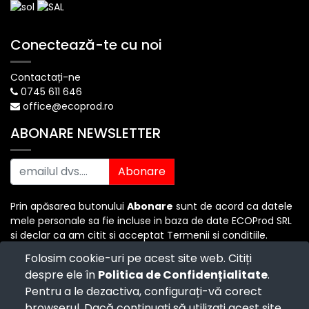
Conectează-te cu noi
Contactați-ne
0745 611 646
office@ecoprod.ro
ABONARE NEWSLETTER
Abonare
Prin apăsarea butonului
Abonare
sunt de acord ca datele
mele personale sa fie incluse in baza de date ECOProd SRL
si declar ca am citit si acceptat Termenii si conditiile.
Folosim cookie-uri pe acest site web. Citiți
despre ele în
Politica de Confidențialitate
.
Copyright ©
ECO PROD SRL
-
Termenii si Conditiile
-
Pentru a le dezactiva, configurați-vă corect
Politica de Confidențialitate
-
Consultanță juridică
-
Politica de retur
-
Cum cumpăr?
browserul. Dacă continuați să utilizați acest site,