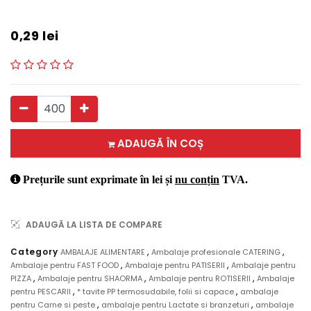
0,29
lei
ADAUGĂ ÎN COȘ
Prețurile sunt exprimate în lei și
nu conțin
TVA.
ADAUGĂ LA LISTA DE COMPARE
,
,
Category
AMBALAJE ALIMENTARE
Ambalaje profesionale CATERING
,
,
Ambalaje pentru FAST FOOD
Ambalaje pentru PATISERII
Ambalaje pentru
,
,
,
PIZZA
Ambalaje pentru SHAORMA
Ambalaje pentru ROTISERII
Ambalaje
,
,
pentru PESCARII
* tavite PP termosudabile, folii si capace
ambalaje
,
,
pentru Carne si peste
ambalaje pentru Lactate si branzeturi
ambalaje