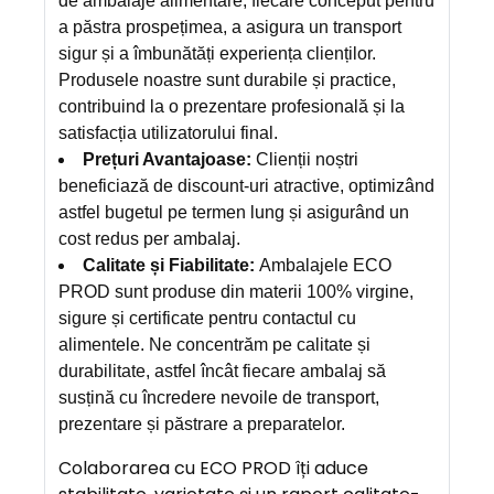
de ambalaje alimentare, fiecare conceput pentru
a păstra prospețimea, a asigura un transport
sigur și a îmbunătăți experiența clienților.
Produsele noastre sunt durabile și practice,
contribuind la o prezentare profesională și la
satisfacția utilizatorului final.
Prețuri Avantajoase:
Clienții noștri
beneficiază de discount-uri atractive, optimizând
astfel bugetul pe termen lung și asigurând un
cost redus per ambalaj.
Calitate și Fiabilitate:
Ambalajele ECO
PROD sunt produse din materii 100% virgine,
sigure și certificate pentru contactul cu
alimentele. Ne concentrăm pe calitate și
durabilitate, astfel încât fiecare ambalaj să
susțină cu încredere nevoile de transport,
prezentare și păstrare a preparatelor.
Colaborarea cu ECO PROD îți aduce