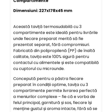
Compartimente
C
R
Dimensiuni: 227x178x45 mm
I
E
Această taviță termosudabilă cu 3
R
compartimente este ideală pentru livrările
E
unde fiecare preparat merită să fie
prezentat separat, fără compromisuri.
A
Fabricată din polipropilenă (PP) de înaltă
V
calitate, tavița este 100% sigură pentru
A
contactul cu alimentele și este compatibilă
N
cu cuptorul cu microunde.
T
Concepută pentru a păstra fiecare
A
preparat în condiții optime, tavița cu 3
J
compartimente permite livrarea perfectă
E
a meniurilor complexe – fie că e vorba de
felul principal, garnitură și sos, fiecare își
menține gustul și aroma intacte, fără să se