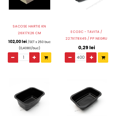
SACOSE HARTIE KN
ECO3C - TAVITA /
26X17X26 CM
227X178X45 / PP NEGRU
102,00 lei
/SET x 250 buc
0,29
lei
(0,4080/buc)