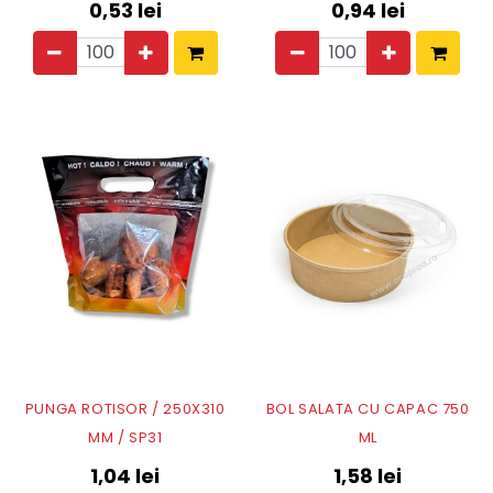
0,53
lei
0,94
lei
PUNGA ROTISOR / 250X310
BOL SALATA CU CAPAC 750
MM / SP31
ML
1,04
lei
1,58
lei