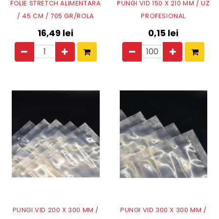
FOLIE STRETCH ALIMENTARA
PUNGI VID 150 X 210 MM / UZ
/ 45 CM / 705 GR/ROLA
PROFESIONAL
16,49
lei
0,15
lei
PUNGI VID 200 X 300 MM /
PUNGI VID 300 X 300 MM /