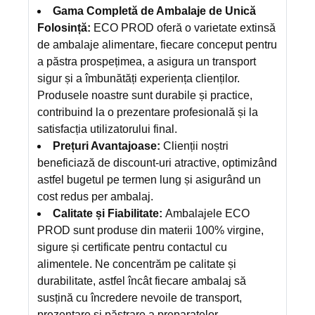
Gama Completă de Ambalaje de Unică
Folosință:
ECO PROD oferă o varietate extinsă
de ambalaje alimentare, fiecare conceput pentru
a păstra prospețimea, a asigura un transport
sigur și a îmbunătăți experiența clienților.
Produsele noastre sunt durabile și practice,
contribuind la o prezentare profesională și la
satisfacția utilizatorului final.
Prețuri Avantajoase:
Clienții noștri
beneficiază de discount-uri atractive, optimizând
astfel bugetul pe termen lung și asigurând un
cost redus per ambalaj.
Calitate și Fiabilitate:
Ambalajele ECO
PROD sunt produse din materii 100% virgine,
sigure și certificate pentru contactul cu
alimentele. Ne concentrăm pe calitate și
durabilitate, astfel încât fiecare ambalaj să
susțină cu încredere nevoile de transport,
prezentare și păstrare a preparatelor.