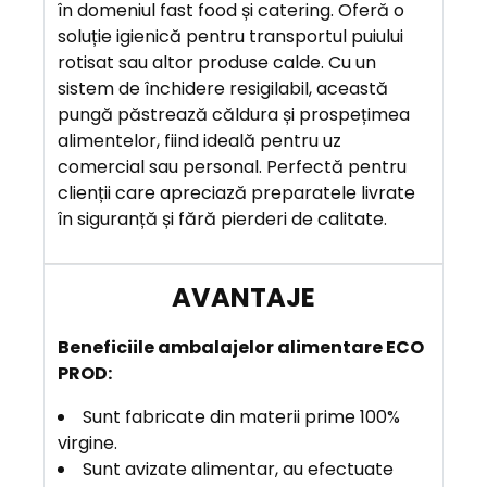
E
în domeniul fast food și catering. Oferă o
R
soluție igienică pentru transportul puiului
E
rotisat sau altor produse calde. Cu un
sistem de închidere resigilabil, această
pungă păstrează căldura și prospețimea
A
alimentelor, fiind ideală pentru uz
V
comercial sau personal. Perfectă pentru
A
clienții care apreciază preparatele livrate
N
în siguranță și fără pierderi de calitate.
T
A
J
E
B
eneficiile
ambalajelor alimentare ECO
PROD:
Sunt fabricate din materii prime 100%
virgine.
Sunt avizate alimentar, au efectuate