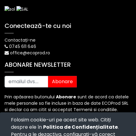
Conectează-te cu noi
Contactați-ne
0745 611 646
office@ecoprod.ro
ABONARE NEWSLETTER
Abonare
Prin apăsarea butonului
Abonare
sunt de acord ca datele
mele personale sa fie incluse in baza de date ECOProd SRL
si declar ca am citit si acceptat Termenii si conditiile.
Folosim cookie-uri pe acest site web. Citiți
despre ele în
Politica de Confidențialitate
.
Copyright ©
ECO PROD SRL
-
Termenii si Conditiile
-
Pentru a le dezactiva, configurați-vă corect
Politica de Confidențialitate
-
Consultanță juridică
-