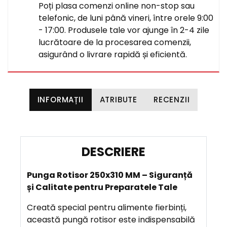
Poți plasa comenzi online non-stop sau
telefonic, de luni până vineri, între orele 9:00
- 17:00. Produsele tale vor ajunge în 2-4 zile
lucrătoare de la procesarea comenzii,
asigurând o livrare rapidă și eficientă.
INFORMAȚII
ATRIBUTE
RECENZII
D
E
Punga Rotisor 250x310 MM – Siguranță
S
și Calitate pentru Preparatele Tale
C
R
Creată special pentru alimente fierbinți,
I
această pungă rotisor este indispensabilă