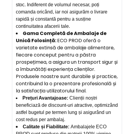
stoc. Indiferent de volumul necesar, poți
comanda oricând, iar noi asigurăm o livrare
rapidă și constantă pentru a susține
continuitatea afacerii tale.
Gama Completă de Ambalaje de
Unică Folosință:
ECO PROD oferă o
varietate extinsă de ambalaje alimentare,
fiecare conceput pentru a păstra
prospețimea, a asigura un transport sigur și
a îmbunătăți experiența clienților.
Produsele noastre sunt durabile și practice,
contribuind la o prezentare profesională și
la satisfacția utilizatorului final.
Prețuri Avantajoase:
Clienții noștri
beneficiază de discount-uri atractive, optimizând
astfel bugetul pe termen lung și asigurând un
cost redus per ambalaj.
Calitate și Fiabilitate:
Ambalajele ECO
PROD sunt produse din materii 100% virgine,