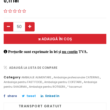
0,11
lei
ADAUGĂ ÎN COȘ
Prețurile sunt exprimate în lei și
nu conțin
TVA.
ADAUGĂ LA LISTA DE COMPARE
,
,
Category
AMBALAJE ALIMENTARE
Ambalaje profesionale CATERING
,
,
Ambalaje pentru FAST FOOD
Ambalaje pentru COFETARII
Ambalaje
,
,
pentru SHAORMA
Ambalaje pentru ROTISERII
* tacamuri
share
tweet
linked in
TRANSPORT GRATUIT