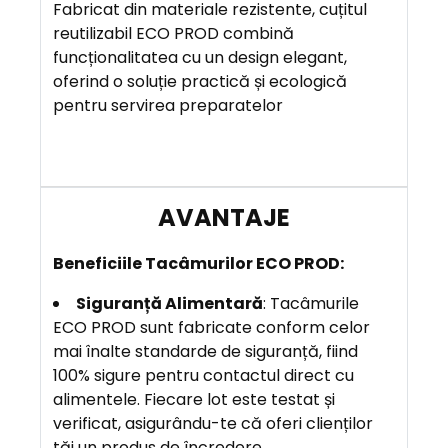
R
Fabricat din materiale rezistente, cuțitul
E
reutilizabil ECO PROD combină
funcționalitatea cu un design elegant,
oferind o soluție practică și ecologică
A
pentru servirea preparatelor
V
A
N
T
A
J
E
B
eneficiile
Tacâmurilor ECO PROD:
Siguranță Alimentară
: Tacâmurile
ECO PROD sunt fabricate conform celor
mai înalte standarde de siguranță, fiind
100% sigure pentru contactul direct cu
alimentele. Fiecare lot este testat și
verificat, asigurându-te că oferi clienților
tăi un produs de încredere.