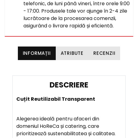
telefonic, de luni până vineri, între orele 9:00
- 17:00. Produsele tale vor ajunge în 2-4 zile
lucrătoare de la procesarea comenzii,
asigurând o livrare rapidă și eficientă.
INFORMAȚII
ATRIBUTE
RECENZII
D
E
Cuțit Reutilizabil Transparent
S
C
R
Alegerea ideală pentru afaceri din
I
domeniul HoReCa și catering, care
E
prioritizează sustenabilitatea și calitatea.