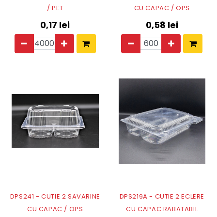
/ PET
CU CAPAC / OPS
0,17
lei
0,58
lei
DPS241 - CUTIE 2 SAVARINE
DPS219A - CUTIE 2 ECLERE
CU CAPAC / OPS
CU CAPAC RABATABIL