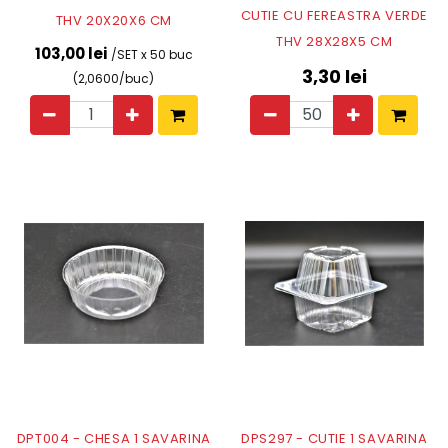
CUTIE CU FEREASTRA VERDE
THV 20X20X6 CM
THV 28X28X5 CM
103,00 lei
/SET x 50 buc
3,30
lei
(2,0600/buc)
DPT004 - CHESA 1 SAVARINA
DPS297 - CUTIE 1 SAVARINA