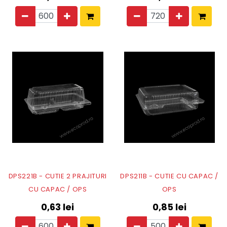
DPS221B - CUTIE 2 PRAJITURI
DPS211B - CUTIE CU CAPAC /
CU CAPAC / OPS
OPS
0,63
lei
0,85
lei