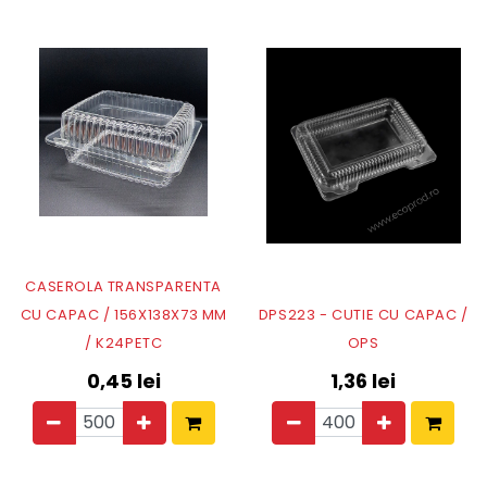
CASEROLA TRANSPARENTA
CU CAPAC / 156X138X73 MM
DPS223 - CUTIE CU CAPAC /
/ K24PETC
OPS
0,45
lei
1,36
lei