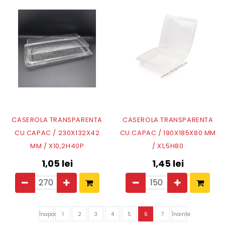
CASEROLA TRANSPARENTA
CASEROLA TRANSPARENTA
CU CAPAC / 230X132X42
CU CAPAC / 190X185X80 MM
MM / X10,2H40P
/ X1,5H80
1,05
lei
1,45
lei
Înapoi
1
2
3
4
5
6
7
Înainte