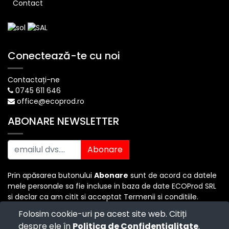
Contact
Conectează-te cu noi
Contactați-ne
0745 611 646
office@ecoprod.ro
ABONARE NEWSLETTER
Abonare
Prin apăsarea butonului
Abonare
sunt de acord ca datele
mele personale sa fie incluse in baza de date ECOProd SRL
si declar ca am citit si acceptat Termenii si conditiile.
Folosim cookie-uri pe acest site web. Citiți
despre ele în
Politica de Confidențialitate
.
Copyright ©
ECO PROD SRL
-
Termenii si Conditiile
-