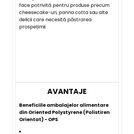
face potrivită pentru produse precum
cheesecake-uri, panna cotta sau alte
A
delicii care necesită păstrarea
V
prospețimii.
A
N
T
A
J
E
B
eneficiile
ambalajelor alimentare
din Oriented Polystyrene (Polistiren
Orientat) - OPS