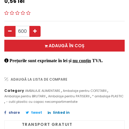
0,56
lei
ADAUGĂ ÎN COȘ
Prețurile sunt exprimate în lei și
nu conțin
TVA.
ADAUGĂ LA LISTA DE COMPARE
,
,
Category
AMBALAJE ALIMENTARE
Ambalaje pentru COFETARII
,
,
Ambalaje pentru BRUTARII
Ambalaje pentru PATISERII
* ambalaje PLASTIC
,
- cutii plastic cu capac necompartimentate
share
tweet
linked in
TRANSPORT GRATUIT