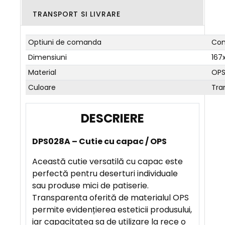
TRANSPORT SI LIVRARE
Optiuni de comanda
Com
Dimensiuni
167
Material
OP
Culoare
Tra
D
E
DPS028A – Cutie cu capac / OPS
S
C
Această cutie versatilă cu capac este
R
perfectă pentru deserturi individuale
I
sau produse mici de patiserie.
E
Transparenta oferită de materialul OPS
R
permite evidențierea esteticii produsului,
E
iar capacitatea sa de utilizare la rece o