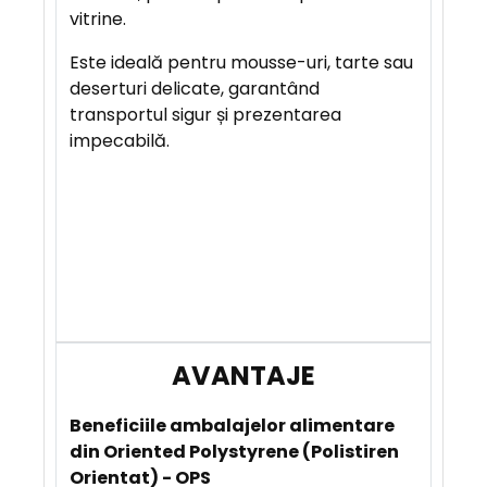
vitrine.
A
Este ideală pentru mousse-uri, tarte sau
V
deserturi delicate, garantând
A
transportul sigur și prezentarea
N
impecabilă.
T
A
J
E
B
eneficiile
ambalajelor alimentare
din Oriented Polystyrene (Polistiren
Orientat) - OPS