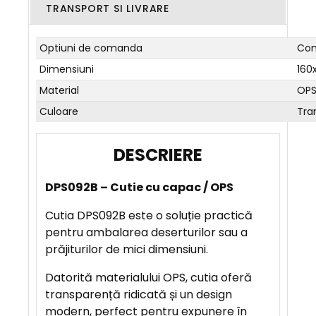
TRANSPORT SI LIVRARE
Optiuni de comanda
Com
Dimensiuni
160
Material
OP
Culoare
Tra
D
E
DPS092B – Cutie cu capac / OPS
S
C
Cutia DPS092B este o soluție practică
R
pentru ambalarea deserturilor sau a
I
prăjiturilor de mici dimensiuni.
E
Datorită materialului OPS, cutia oferă
R
transparență ridicată și un design
E
modern, perfect pentru expunere în