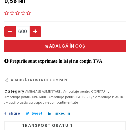
0,58
lei
ADAUGĂ ÎN COȘ
Prețurile sunt exprimate în lei și
nu conțin
TVA.
ADAUGĂ LA LISTA DE COMPARE
,
,
Category
AMBALAJE ALIMENTARE
Ambalaje pentru COFETARII
,
,
Ambalaje pentru BRUTARII
Ambalaje pentru PATISERII
* ambalaje PLASTIC
,
- cutii plastic cu capac necompartimentate
share
tweet
linked in
TRANSPORT GRATUIT