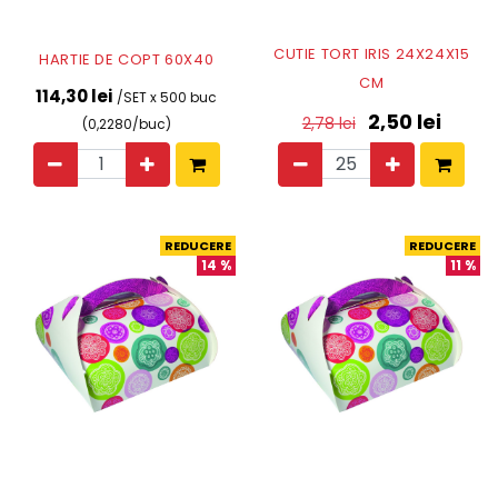
CUTIE TORT IRIS 24X24X15
HARTIE DE COPT 60X40
CM
114,30 lei
/SET x 500 buc
2,50
lei
2,78
lei
(0,2280/buc)
REDUCERE
REDUCERE
14
%
11
%