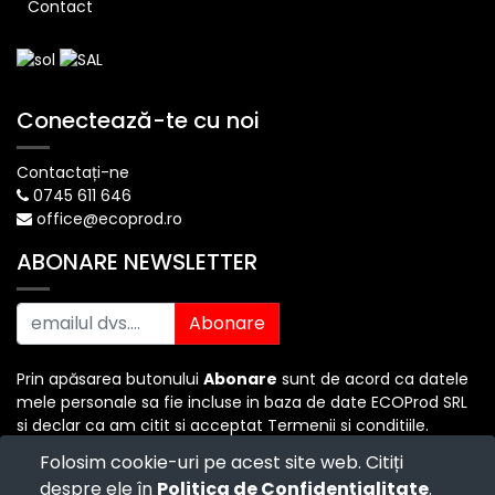
Contact
Conectează-te cu noi
Contactați-ne
0745 611 646
office@ecoprod.ro
ABONARE NEWSLETTER
Abonare
Prin apăsarea butonului
Abonare
sunt de acord ca datele
mele personale sa fie incluse in baza de date ECOProd SRL
si declar ca am citit si acceptat Termenii si conditiile.
Folosim cookie-uri pe acest site web. Citiți
despre ele în
Politica de Confidențialitate
.
Copyright ©
ECO PROD SRL
-
Termenii si Conditiile
-