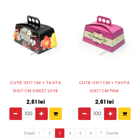
CUTIE 11X17 CM + TAVITA
CUTIE 11X17 CM + TAVITA
10X17 CM SWEET LOVE
10X17 CM PINK
2,61
lei
2,61
lei
Înapoi
1
2
3
4
5
6
7
Înainte