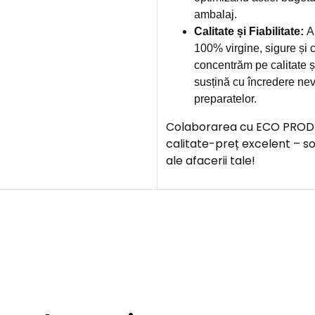
ambalaj.
Calitate și Fiabilitate:
Am
100% virgine, sigure și c
concentrăm pe calitate și
susțină cu încredere nev
preparatelor.
Colaborarea cu ECO PROD îți
calitate-preț excelent – s
ale afacerii tale!