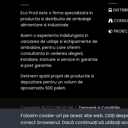
DISTRIB
Eco Prod este o firma specializata in
productia si distributia de ambalaje
CONSUL
alimentare si industriale.
PROIECT
Avem o experienta indelungata in
vanzarea de utilaje si echipamente de
ambalare, pentru care oferim
consultanta in vederea alegerii,
instalare, instruire si service in garantie
si post garantie.
Detinem spatii proprii de productie si
depozitare pentru un volum de
aproximativ 500 paleti.
Copyright ©
ECO PROD SRL
-
Termenii si Conditiile
-
Politica de Confidențialitate
-
Consultanță juridică
-
Folosim cookie-uri pe acest site web. Citiți desp
Politica de retur
-
Cum cumpăr?
corect browserul. Dacă continuați să utilizați ace