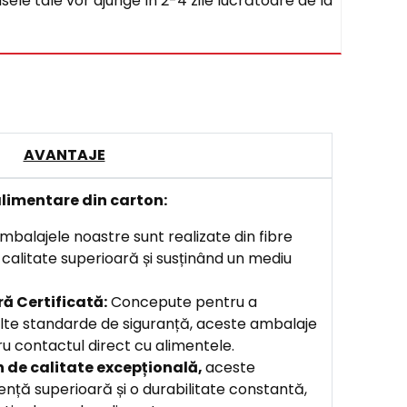
sele tale vor ajunge în 2-4 zile lucrătoare de la
AVANTAJE
limentare din carton:
balajele noastre sunt realizate din fibre
o calitate superioară și susținând un mediu
ă Certificată:
Concepute pentru a
lte standarde de siguranță, aceste ambalaje
u contactul direct cu alimentele.
n de calitate excepțională,
aceste
ență superioară și o durabilitate constantă,