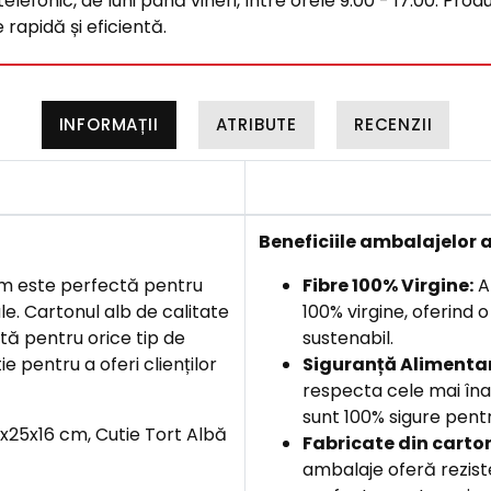
efonic, de luni până vineri, între orele 9:00 - 17:00. Produ
rapidă și eficientă.
INFORMAȚII
ATRIBUTE
RECENZII
Beneficiile
ambalajelor a
 cm este perfectă pentru
Fibre 100% Virgine:
Am
le. Cartonul alb de calitate
100% virgine, oferind 
ită pentru orice tip de
sustenabil.
e pentru a oferi clienților
Siguranță Alimentar
respecta cele mai îna
sunt 100% sigure pentr
5x25x16 cm, Cutie Tort Albă
F
abricate din carto
ambalaje oferă rezist