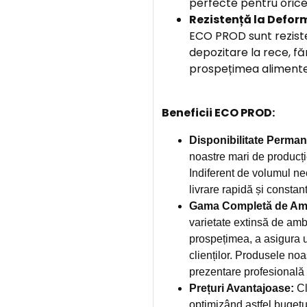
perfecte pentru orice
Rezistență la Defor
ECO PROD sunt reziste
depozitare la rece, f
prospețimea alimentel
Beneficii ECO PROD:
Disponibilitate Perman
noastre mari de producți
Indiferent de volumul ne
livrare rapidă și constan
Gama Completă de Amb
varietate extinsă de amb
prospețimea, a asigura u
clienților. Produsele noa
prezentare profesională și
Prețuri Avantajoase:
Cl
optimizând astfel bugetu