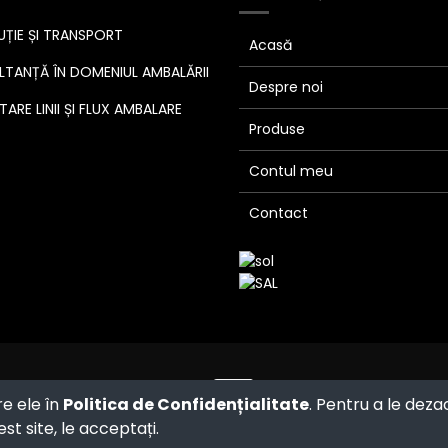
UȚIE ȘI TRANSPORT
Acasă
TANȚĂ ÎN DOMENIUL AMBALĂRII
Despre noi
ARE LINII ȘI FLUX AMBALARE
Produse
Contul meu
Contact
Powered by
- The #1
Open Source
re ele în
Politica de Confidențialitate
. Pentru a le deza
eCommerce
st site, le acceptați.