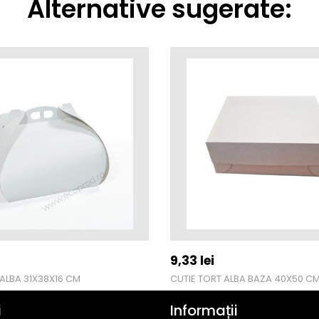
Alternative sugerate:
9,33
lei
 ALBA 31X38X16 CM
i
Informații