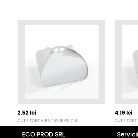
2,52
lei
4,19
lei
CUTIE TORT ALBA 25X25X16 CM
CUTIE TORT
ECO PROD SRL
Servici