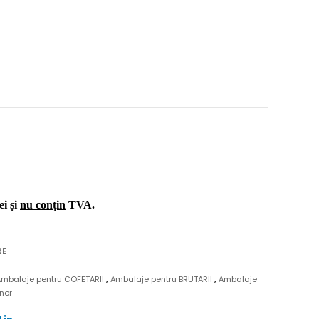
ei și
nu conțin
TVA.
RE
,
,
Ambalaje pentru COFETARII
Ambalaje pentru BRUTARII
Ambalaje
aner