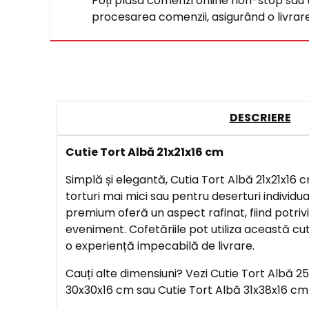
Poți plasa comenzi online non-stop sau tel
procesarea comenzii, asigurând o livrare 
DESCRIERE
Cutie Tort Albă 21x21x16 cm
Simplă și elegantă, Cutia Tort Albă 21x21x16
torturi mai mici sau pentru deserturi individua
premium oferă un aspect rafinat, fiind potriv
eveniment. Cofetăriile pot utiliza această cuti
o experiență impecabilă de livrare.
Cauți alte dimensiuni? Vezi Cutie Tort Albă 2
30x30x16 cm sau Cutie Tort Albă 31x38x16 cm