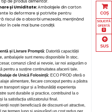
 tip de produs alimentar.
mare și Umiditate:
Ambalajele din carton
nte la deformare și potrivite pentru
COȘ
ără riscul de a absorbi umezeala, menținând
SOLICITĂ
or în cele mai bune condiții.
OFERTĂ
0
SUS
entă și Livrare Promptă
: Datorită capacității
e, ambalajele sunt mereu disponibile în stoc.
cesar, comanzi când ai nevoie, iar noi asigurăm o
tă pentru a susține continuitatea afacerii tale.
alaje de Unică Folosință:
ECO PROD oferă o
alaje alimentare, fiecare conceput pentru a păstra
n transport sigur și a îmbunătăți experiența
stre sunt durabile și practice, contribuind la o
 la satisfacția utilizatorului final.
ienții noștri beneficiază de discount-uri atractive,
l pe termen lung și asigurând un cost redus per