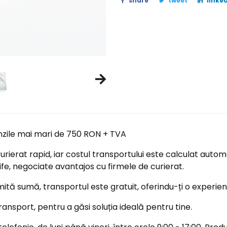
share
tweet
linked
nzile mai mari de 750 RON + TVA
ierat rapid, iar costul transportului este calculat automa
ife, negociate avantajos cu firmele de curierat.
tă sumă, transportul este gratuit, oferindu-ți o experi
ransport, pentru a găsi soluția ideală pentru tine.