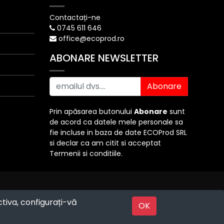
Contactați-ne
0745 611 646
office@ecoprod.ro
ABONARE NEWSLETTER
Abonare
Prin apăsarea butonului
Abonare
sunt
de acord ca datele mele personale sa
fie incluse in baza de date ECOProd SRL
si declar ca am citit si acceptat
Termenii si conditiile.
ctiva, configurați-vă
Powered by
OK