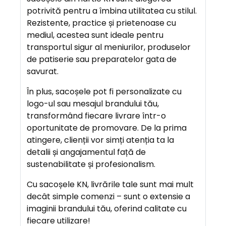
E
potrivită pentru a îmbina utilitatea cu stilul.
R
Rezistente, practice și prietenoase cu
E
mediul, acestea sunt ideale pentru
transportul sigur al meniurilor, produselor
de patiserie sau preparatelor gata de
A
savurat.
V
A
În plus, sacoșele pot fi personalizate cu
N
logo-ul sau mesajul brandului tău,
T
transformând fiecare livrare într-o
A
oportunitate de promovare. De la prima
J
atingere, clienții vor simți atenția ta la
E
detalii și angajamentul față de
sustenabilitate și profesionalism.
Cu sacoșele KN, livrările tale sunt mai mult
decât simple comenzi – sunt o extensie a
imaginii brandului tău, oferind calitate cu
fiecare utilizare!