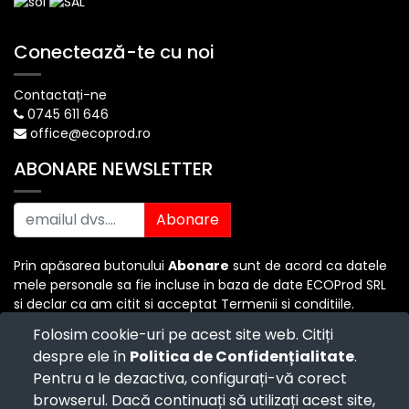
Conectează-te cu noi
Contactați-ne
0745 611 646
office@ecoprod.ro
ABONARE NEWSLETTER
Abonare
Prin apăsarea butonului
Abonare
sunt de acord ca datele
mele personale sa fie incluse in baza de date ECOProd SRL
si declar ca am citit si acceptat Termenii si conditiile.
Folosim cookie-uri pe acest site web. Citiți
despre ele în
Politica de Confidențialitate
.
Copyright ©
ECO PROD SRL
-
Termenii si Conditiile
-
Pentru a le dezactiva, configurați-vă corect
Politica de Confidențialitate
-
Consultanță juridică
-
Politica de retur
-
Cum cumpăr?
browserul. Dacă continuați să utilizați acest site,