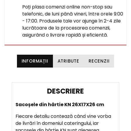
Poți plasa comenzi online non-stop sau
telefonic, de luni până vineri, între orele 9:00
- 17:00. Produsele tale vor ajunge în 2-4 zile
lucrătoare de la procesarea comenzii,
asigurând o livrare rapidă și eficientă.
INFORMAȚII
ATRIBUTE
RECENZII
D
E
Sacoșele din hârtie KN 26X17X26 cm
S
C
Fiecare detaliu contează când vine vorba
R
de livrări în domeniul cateringului, iar
I
sacoșele din hârtie KN sunt alegerea