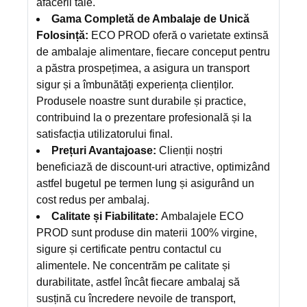
afacerii tale.
Gama Completă de Ambalaje de Unică
Folosință:
ECO PROD oferă o varietate extinsă
de ambalaje alimentare, fiecare conceput pentru
a păstra prospețimea, a asigura un transport
sigur și a îmbunătăți experiența clienților.
Produsele noastre sunt durabile și practice,
contribuind la o prezentare profesională și la
satisfacția utilizatorului final.
Prețuri Avantajoase:
Clienții noștri
beneficiază de discount-uri atractive, optimizând
astfel bugetul pe termen lung și asigurând un
cost redus per ambalaj.
Calitate și Fiabilitate:
Ambalajele ECO
PROD sunt produse din materii 100% virgine,
sigure și certificate pentru contactul cu
alimentele. Ne concentrăm pe calitate și
durabilitate, astfel încât fiecare ambalaj să
susțină cu încredere nevoile de transport,