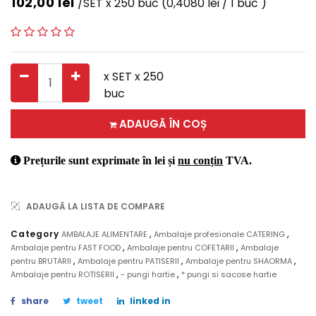
102,00
lei
/SET x 250 buc
(0,4080 lei / 1 buc )
x SET x 250
buc
ADAUGĂ ÎN COȘ
Prețurile sunt exprimate în lei și
nu conțin
TVA.
ADAUGĂ LA LISTA DE COMPARE
,
,
Category
AMBALAJE ALIMENTARE
Ambalaje profesionale CATERING
,
,
Ambalaje pentru FAST FOOD
Ambalaje pentru COFETARII
Ambalaje
,
,
,
pentru BRUTARII
Ambalaje pentru PATISERII
Ambalaje pentru SHAORMA
,
,
Ambalaje pentru ROTISERII
- pungi hartie
* pungi si sacose hartie
share
tweet
linked in