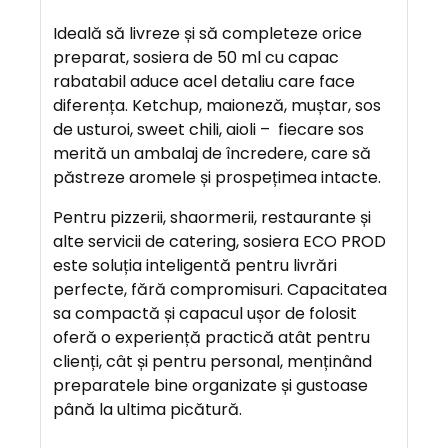
I
E
Ideală să livreze și să completeze orice
R
preparat, sosiera de 50 ml cu capac
E
rabatabil aduce acel detaliu care face
diferența. Ketchup, maioneză, muștar, sos
de usturoi, sweet chili, aioli – fiecare sos
A
merită un ambalaj de încredere, care să
V
păstreze aromele și prospețimea intacte.
A
N
Pentru pizzerii, shaormerii, restaurante și
T
alte servicii de catering, sosiera ECO PROD
A
este soluția inteligentă pentru livrări
J
perfecte, fără compromisuri. Capacitatea
E
sa compactă și capacul ușor de folosit
oferă o experiență practică atât pentru
clienți, cât și pentru personal, menținând
preparatele bine organizate și gustoase
până la ultima picătură.