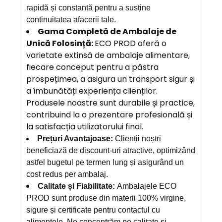
rapidă și constantă pentru a susține
continuitatea afacerii tale.
Gama Completă de Ambalaje de
Unică Folosință:
ECO PROD oferă o
varietate extinsă de ambalaje alimentare,
fiecare conceput pentru a păstra
prospețimea, a asigura un transport sigur și
a îmbunătăți experiența clienților.
Produsele noastre sunt durabile și practice,
contribuind la o prezentare profesională și
la satisfacția utilizatorului final.
Prețuri Avantajoase:
Clienții noștri
beneficiază de discount-uri atractive, optimizând
astfel bugetul pe termen lung și asigurând un
cost redus per ambalaj.
Calitate și Fiabilitate:
Ambalajele ECO
PROD sunt produse din materii 100% virgine,
sigure și certificate pentru contactul cu
alimentele. Ne concentrăm pe calitate și