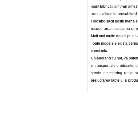
-sunt fabricati dintr-un ames
-au o calitate ireprosabila s
Folosind sacii nostri menaje
recuperarea, reciclarea si re
Mult mai multe detalii puteti 
Toate modelele exista permane
constanta.
Colaborand cu noi, va putem
si transport ale produselor du
servicii de catering, restaura
prelucrarea laptelui si prod