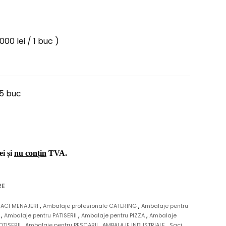
000 lei / 1 buc )
15 buc
ei și
nu conțin
TVA.
RE
,
,
SACI MENAJERI
Ambalaje profesionale CATERING
Ambalaje pentru
,
,
,
I
Ambalaje pentru PATISERII
Ambalaje pentru PIZZA
Ambalaje
,
,
,
OTISERII
Ambalaje pentru PESCARII
AMBALAJE INDUSTRIALE
Saci