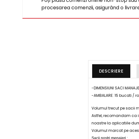
Poți plasa comenzi online non-stop sau tel
procesarea comenzii, asigurând o livrare 
DESCRIERE
-DIMENSIUNI SACI MANAJ
-AMBALARE: 15 bucati / rol
Volumul trecut pe sacii m
Astfel, recomandam ca in
noastre la aplicatiile du
Volumul marcat pe acesti 
Sacii nostri menajeri :