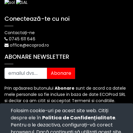
Conectează-te cu noi
Contactați-ne
0745 611 646
office@ecoprod.ro
ABONARE NEWSLETTER
Abonare
Prin apăsarea butonului
Abonare
sunt de acord ca datele
mele personale sa fie incluse in baza de date ECOProd SRL
si declar ca am citit si acceptat Termenii si conditiile.
Folosim cookie-uri pe acest site web. Citiți
despre ele în
Politica de Confidențialitate
.
Copyright ©
ECO PROD SRL
-
Termenii si Conditiile
-
Pentru a le dezactiva, configurați-vă corect
Politica de Confidențialitate
-
Consultanță juridică
-
Politica de retur
-
Cum cumpăr?
browserul. Dacă continuați să utilizați acest site,