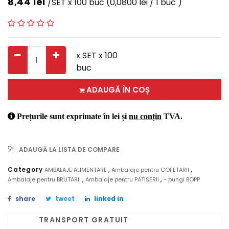
8,44
lei
/SET x 100 buc
(0,0800 lei / 1 buc )
x SET x 100
buc
ADAUGĂ ÎN COȘ
Prețurile sunt exprimate în lei și
nu conțin
TVA.
ADAUGĂ LA LISTA DE COMPARE
,
,
Category
AMBALAJE ALIMENTARE
Ambalaje pentru COFETARII
,
,
Ambalaje pentru BRUTARII
Ambalaje pentru PATISERII
- pungi BOPP
share
tweet
linked in
TRANSPORT GRATUIT