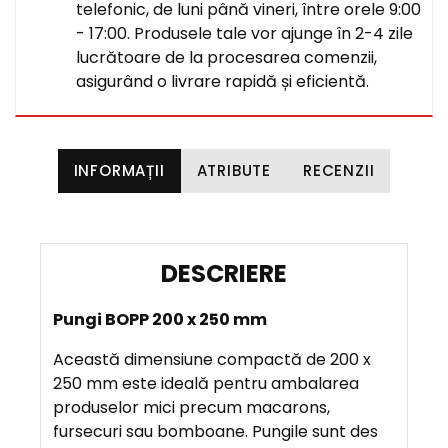
telefonic, de luni până vineri, între orele 9:00
- 17:00. Produsele tale vor ajunge în 2-4 zile
lucrătoare de la procesarea comenzii,
asigurând o livrare rapidă și eficientă.
INFORMAȚII
ATRIBUTE
RECENZII
D
E
Pungi BOPP 200 x 250 mm
S
C
Această dimensiune compactă de 200 x
R
250 mm este ideală pentru ambalarea
I
produselor mici precum macarons,
E
fursecuri sau bomboane. Pungile sunt des