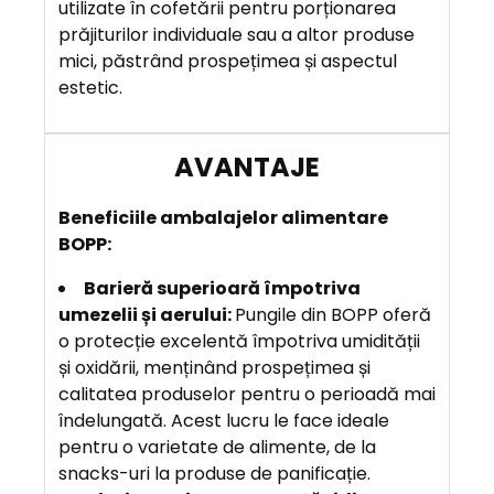
R
utilizate în cofetării pentru porționarea
E
prăjiturilor individuale sau a altor produse
mici, păstrând prospețimea și aspectul
estetic.
A
V
A
N
T
B
eneficiile
ambalajelor alimentare
A
BOPP:
J
E
Barieră superioară împotriva
umezelii și aerului:
Pungile din BOPP oferă
o protecție excelentă împotriva umidității
și oxidării, menținând prospețimea și
calitatea produselor pentru o perioadă mai
îndelungată. Acest lucru le face ideale
pentru o varietate de alimente, de la
snacks-uri la produse de panificație.