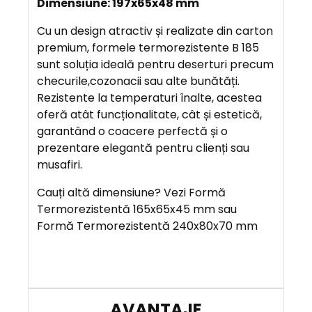
Dimensiune: 197x65x48 mm
R
Cu un design atractiv și realizate din carton
I
premium, formele termorezistente B 185
E
sunt soluția ideală pentru deserturi precum
R
checurile,cozonacii sau alte bunătăți.
E
Rezistente la temperaturi înalte, acestea
oferă atât funcționalitate, cât și estetică,
A
garantând o coacere perfectă și o
V
prezentare elegantă pentru clienți sau
A
musafiri.
N
Cauți altă dimensiune? Vezi Formă
T
Termorezistentă 165x65x45 mm sau
A
Formă Termorezistentă 240x80x70 mm
J
E