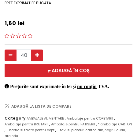
PRET EXPRIMAT PE BUCATA
1,60
lei
ADAUGĂ ÎN COȘ
Prețurile sunt exprimate în lei și
nu conțin
TVA.
ADAUGĂ LA LISTA DE COMPARE
,
,
Category
AMBALAJE ALIMENTARE
Ambalaje pentru COFETARII
,
,
Ambalaje pentru BRUTARII
Ambalaje pentru PATISERII
* ambalaje CARTON
,
,
- hartie si tavite pentru copt
- tavi si platouri carton alb, negru, auriu,
argintiu