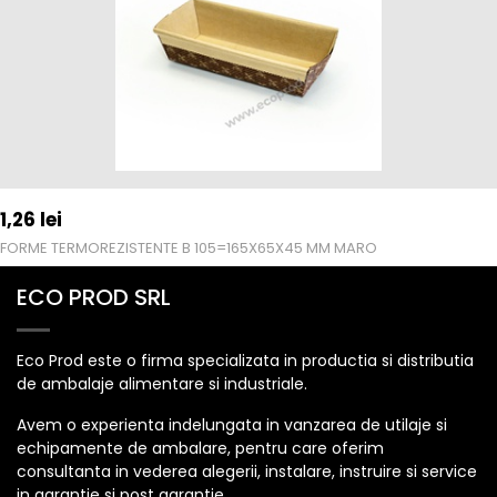
1,26
lei
FORME TERMOREZISTENTE B 105=165X65X45 MM MARO
ECO PROD SRL
Eco Prod este o firma specializata in productia si distributia
de ambalaje alimentare si industriale.
Avem o experienta indelungata in vanzarea de utilaje si
echipamente de ambalare, pentru care oferim
consultanta in vederea alegerii, instalare, instruire si service
in garantie si post garantie.