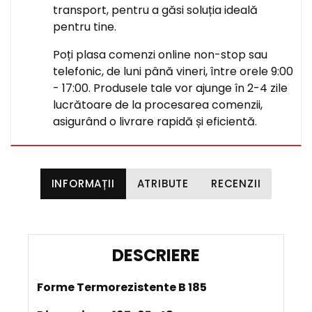
transport, pentru a găsi soluția ideală
pentru tine.
Poți plasa comenzi online non-stop sau
telefonic, de luni până vineri, între orele 9:00
- 17:00. Produsele tale vor ajunge în 2-4 zile
lucrătoare de la procesarea comenzii,
asigurând o livrare rapidă și eficientă.
INFORMAȚII
ATRIBUTE
RECENZII
D
E
Forme Termorezistente B 185
S
C