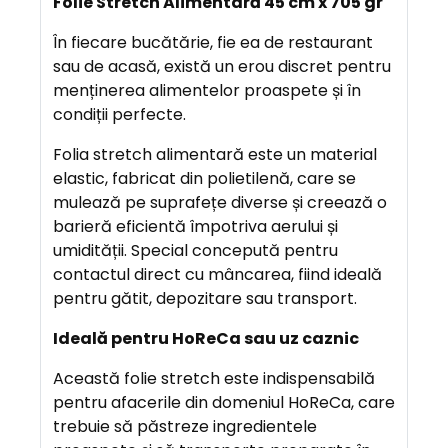
Folie Stretch Alimentară 45 cm x 705 gr
S
C
În fiecare bucătărie, fie ea de restaurant
R
sau de acasă, există un erou discret pentru
I
menținerea alimentelor proaspete și în
E
condiții perfecte.
R
Folia stretch alimentară este un material
E
elastic, fabricat din polietilenă, care se
mulează pe suprafețe diverse și creează o
A
barieră eficientă împotriva aerului și
V
umidității. Special concepută pentru
A
contactul direct cu mâncarea, fiind ideală
N
pentru gătit, depozitare sau transport.
T
Ideală pentru HoReCa sau uz caznic
A
J
Această folie stretch este indispensabilă
E
pentru afacerile din domeniul HoReCa, care
trebuie să păstreze ingredientele