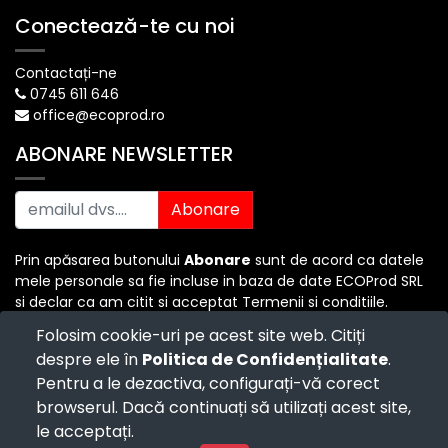
Conectează-te cu noi
Contactați-ne
0745 611 646
office@ecoprod.ro
ABONARE NEWSLETTER
Abonare
Prin apăsarea butonului
Abonare
sunt de acord ca datele
mele personale sa fie incluse in baza de date ECOProd SRL
si declar ca am citit si acceptat Termenii si conditiile.
Folosim cookie-uri pe acest site web. Citiți
despre ele în
Politica de Confidențialitate
.
Copyright ©
ECO PROD SRL
-
Termenii si Conditiile
-
Pentru a le dezactiva, configurați-vă corect
Politica de Confidențialitate
-
Consultanță juridică
-
Politica de retur
-
Cum cumpăr?
browserul. Dacă continuați să utilizați acest site,
Powered by
- The #1
Open Source eCommerce
le acceptați.