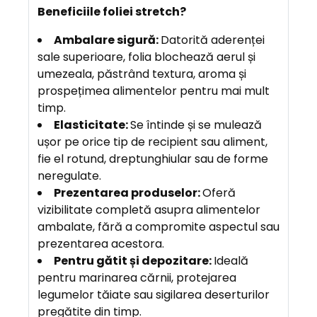
Beneficiile foliei stretch?
Ambalare sigură:
Datorită aderenței
sale superioare, folia blochează aerul și
umezeala, păstrând textura, aroma și
prospețimea alimentelor pentru mai mult
timp.
Elasticitate:
Se întinde și se mulează
ușor pe orice tip de recipient sau aliment,
fie el rotund, dreptunghiular sau de forme
neregulate.
Prezentarea produselor:
Oferă
vizibilitate completă asupra alimentelor
ambalate, fără a compromite aspectul sau
prezentarea acestora.
Pentru gătit și depozitare:
Ideală
pentru marinarea cărnii, protejarea
legumelor tăiate sau sigilarea deserturilor
pregătite din timp.