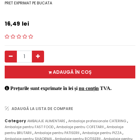
PRET EXPRIMAT PE BUCATA
16,49
lei
ADAUGĂ ÎN COȘ
Prețurile sunt exprimate în lei și
nu conțin
TVA.
ADAUGĂ LA LISTA DE COMPARE
,
,
Category
AMBALAJE ALIMENTARE
Ambalaje profesionale CATERING
,
,
Ambalaje pentru FAST FOOD
Ambalaje pentru COFETARII
Ambalaje
,
,
,
pentru BRUTARII
Ambalaje pentru PATISERII
Ambalaje pentru PIZZA
,
,
Ambalaje pentru SHAORMA
Ambalaje pentru ROTISERII
Ambalaje pentru