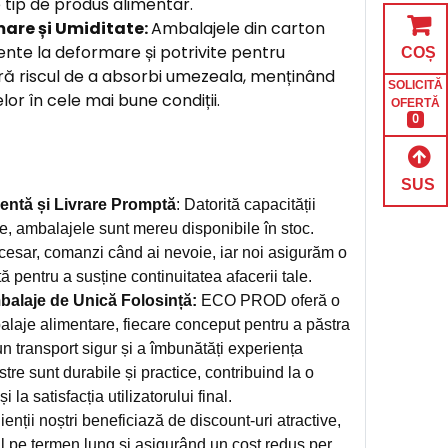
 tip de produs alimentar.
mare și Umiditate:
Ambalajele din carton
nte la deformare și potrivite pentru
COȘ
ără riscul de a absorbi umezeala, menținând
SOLICITĂ
or în cele mai bune condiții.
OFERTĂ
0
SUS
entă și Livrare Promptă
: Datorită capacității
e, ambalajele sunt mereu disponibile în stoc.
cesar, comanzi când ai nevoie, iar noi asigurăm o
tă pentru a susține continuitatea afacerii tale.
alaje de Unică Folosință:
ECO PROD oferă o
alaje alimentare, fiecare conceput pentru a păstra
n transport sigur și a îmbunătăți experiența
stre sunt durabile și practice, contribuind la o
 la satisfacția utilizatorului final.
ienții noștri beneficiază de discount-uri atractive,
l pe termen lung și asigurând un cost redus per