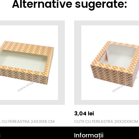
Alternative sugerate:
3,04
lei
L CU FEREASTRA 24X31X6 CM
CUTII CU FEREASTRA 20X20X9CM
i
Informații