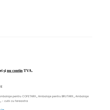
ei și
nu conțin
TVA.
RE
,
,
Ambalaje pentru COFETARII
Ambalaje pentru BRUTARII
Ambalaje
,
N
- cutii cu fereastra