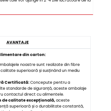
sele tale vor ajunge în 2-4 zile lucrătoare de la
AVANTAJE
limentare din carton:
balajele noastre sunt realizate din fibre
o calitate superioară și susținând un mediu
ă Certificată:
Concepute pentru a
lte standarde de siguranță, aceste ambalaje
u contactul direct cu alimentele.
n de calitate excepțională,
aceste
ență superioară și o durabilitate constantă,