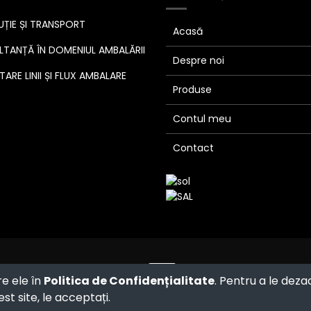
UȚIE ȘI TRANSPORT
Acasă
TANȚĂ ÎN DOMENIUL AMBALĂRII
Despre noi
ARE LINII ȘI FLUX AMBALARE
Produse
Contul meu
Contact
Powered by
- The #1
Open Source
re ele în
Politica de Confidențialitate
. Pentru a le deza
eCommerce
st site, le acceptați.