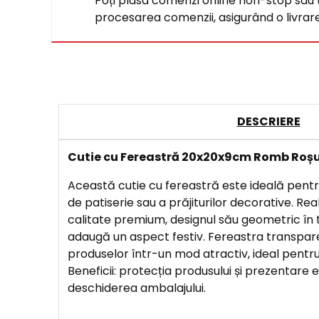
Poți plasa comenzi online non-stop sau tel
procesarea comenzii, asigurând o livrare 
DESCRIERE
Cutie cu Fereastră 20x20x9cm Romb Roș
Această cutie cu fereastră este ideală pen
de patiserie sau a prăjiturilor decorative. Rea
calitate premium, designul său geometric în t
adaugă un aspect festiv. Fereastra transpa
produselor într-un mod atractiv, ideal pentru v
Beneficii: protecția produsului și prezentare 
deschiderea ambalajului.