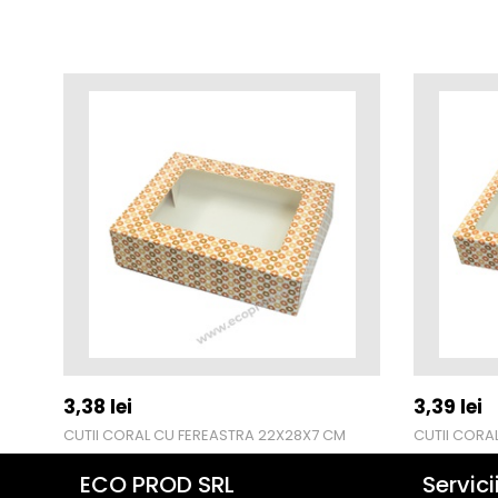
3,38
lei
3,39
lei
CUTII CORAL CU FEREASTRA 22X28X7 CM
CUTII CORA
ECO PROD SRL
Servici