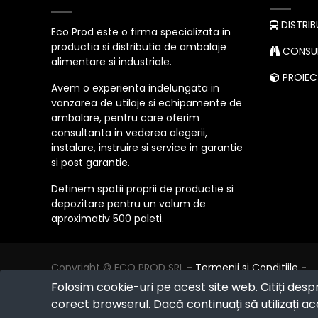
DISTRIB
Eco Prod este o firma specializata in
productia si distributia de ambalaje
CONSUL
alimentare si industriale.
PROIECT
Avem o experienta indelungata in
vanzarea de utilaje si echipamente de
ambalare, pentru care oferim
consultanta in vederea alegerii,
instalare, instruire si service in garantie
si post garantie.
Detinem spatii proprii de productie si
depozitare pentru un volum de
aproximativ 500 paleti.
Copyright ©
ECO PROD SRL
-
Termenii si Conditiile
-
Politica de Confidențialitate
-
Consultanță juridică
-
Folosim cookie-uri pe acest site web. Citiți desp
Politica de retur
-
Cum cumpăr?
corect browserul. Dacă continuați să utilizați ace