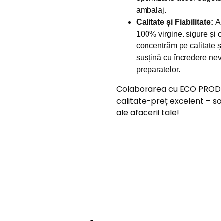
ambalaj.
Calitate și Fiabilitate:
Am
100% virgine, sigure și c
concentrăm pe calitate și
susțină cu încredere nev
preparatelor.
Colaborarea cu ECO PROD îți
calitate-preț excelent – s
ale afacerii tale!