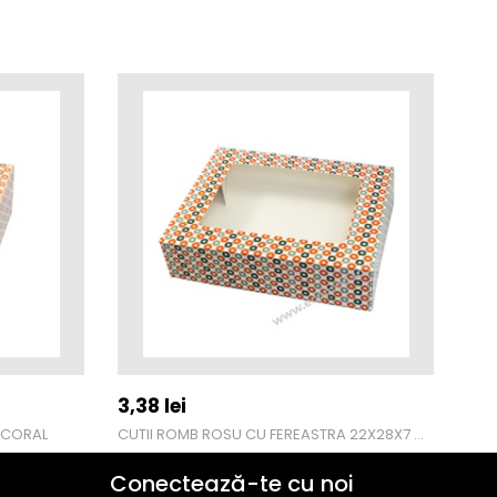
3,38
lei
3,
 CORAL
CUTII ROMB ROSU CU FEREASTRA 22X28X7 CM
Conectează-te cu noi