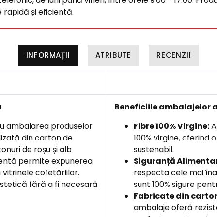
efonic, de luni până vineri, între orele 9:00 - 17:00. Produ
rapidă și eficientă.
INFORMAȚII
ATRIBUTE
RECENZII
u
Beneficiile
ambalajelor a
tru ambalarea produselor
Fibre 100% Virgine:
Am
lizată din carton de
100% virgine, oferind 
onuri de roșu și alb
sustenabil.
rentă permite expunerea
Siguranță Alimentar
itrinele cofetăriilor.
respecta cele mai îna
estetică fără a fi necesară
sunt 100% sigure pentr
F
abricate din carto
ambalaje oferă rezist