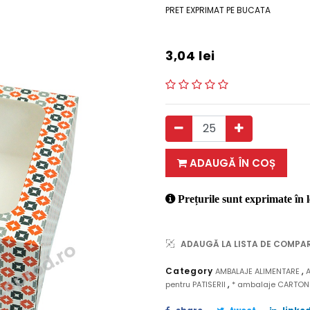
PRET EXPRIMAT PE BUCATA
3,04
lei
ADAUGĂ ÎN COȘ
Prețurile sunt exprimate în l
ADAUGĂ LA LISTA DE COMPA
,
Category
AMBALAJE ALIMENTARE
,
pentru PATISERII
* ambalaje CARTO