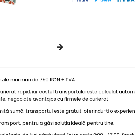
share
tweet
linked
nzile mai mari de 750 RON + TVA
ierat rapid, iar costul transportului este calculat automa
ife, negociate avantajos cu firmele de curierat.
tă sumă, transportul este gratuit, oferindu-ți o experi
ransport, pentru a găsi soluția ideală pentru tine.