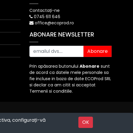
Contactați-ne
0745 611 646
office@ecoprod.ro
ABONARE NEWSLETTER
Abonare
Prin apăsarea butonului
Abonare
sunt
de acord ca datele mele personale sa
fie incluse in baza de date ECOProd SRL
si declar ca am citit si acceptat
Termenii si conditiile.
ctiva, configurați-vă
Powered by
OK