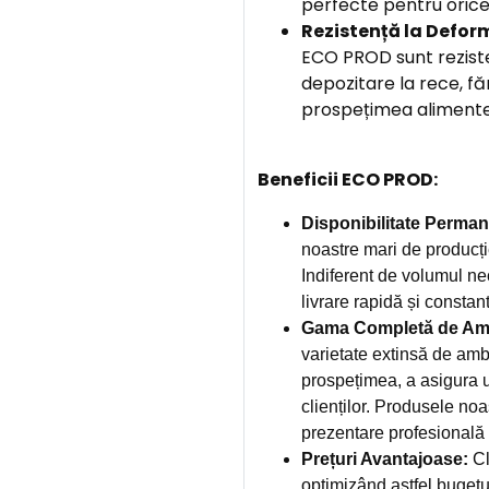
perfecte pentru orice
Rezistență la Defor
ECO PROD sunt reziste
depozitare la rece, f
prospețimea alimentel
Beneficii ECO PROD:
Disponibilitate Perman
noastre mari de producți
Indiferent de volumul ne
livrare rapidă și constan
Gama Completă de Amb
varietate extinsă de amb
prospețimea, a asigura u
clienților. Produsele noa
prezentare profesională și
Prețuri Avantajoase:
Cl
optimizând astfel bugetu