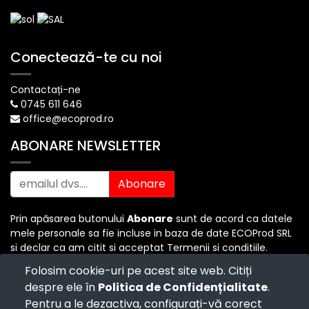
Conectează-te cu noi
Contactați-ne
0745 611 646
office@ecoprod.ro
ABONARE NEWSLETTER
Abonare
Prin apăsarea butonului
Abonare
sunt de acord ca datele
mele personale sa fie incluse in baza de date ECOProd SRL
si declar ca am citit si acceptat Termenii si conditiile.
Folosim cookie-uri pe acest site web. Citiți
despre ele în
Politica de Confidențialitate
.
Copyright ©
ECO PROD SRL
-
Termenii si Conditiile
-
Pentru a le dezactiva, configurați-vă corect
Politica de Confidențialitate
-
Consultanță juridică
-