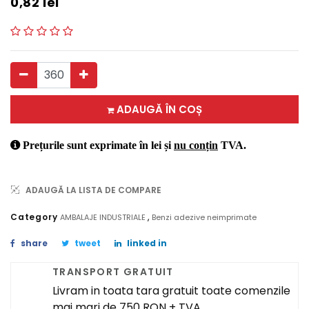
0,82
lei
ADAUGĂ ÎN COȘ
Prețurile sunt exprimate în lei și
nu conțin
TVA.
ADAUGĂ LA LISTA DE COMPARE
,
Category
AMBALAJE INDUSTRIALE
Benzi adezive neimprimate
share
tweet
linked in
TRANSPORT GRATUIT
Livram in toata tara gratuit toate comenzile
mai mari de 750 RON + TVA