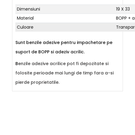
Dimensiuni
19 X 33
Material
BOPP + a
Culoare
Transpar
Sunt benzile adezive pentru impachetare pe
suport de BOPP si adeziv acrilic.
B
enzile adezive acrilice pot fi depozitate si
folosite perioade mai lungi de timp fara a-si
pierde proprietatile.