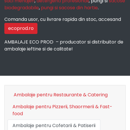
saci menajeri
,
detergenti profesionali
, pungi si
sacose
biodegradabile
,
pungi si sacose din hartie
.
Comanda usor, cu livrare rapida din stoc, accesand
ecoprod.ro
AMBALAJE ECO PROD – producator si distribuitor de
ambalaje ieftine si de calitate!
Ambalaje pentru Restaurante & Catering
Ambalaje pentru Pizzerii, Shaormerii & Fast-
food
Ambalaje pentru Cofetarii & Patiserii