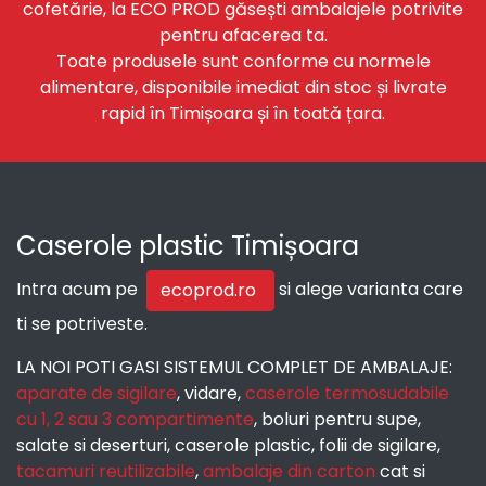
cofetărie, la ECO PROD găsești ambalajele potrivite
pentru afacerea ta.
Toate produsele sunt conforme cu normele
alimentare, disponibile imediat din stoc și livrate
rapid în Timișoara și în toată țara.
Caserole plastic Timișoara
Intra acum pe
si alege varianta care
ecoprod.ro
ti se potriveste.
LA NOI POTI GASI SISTEMUL COMPLET DE AMBALAJE:
aparate de sigilare
, vidare,
caserole termosudabile
cu 1, 2 sau 3 compartimente
, boluri pentru supe,
salate si deserturi, caserole plastic, folii de sigilare,
tacamuri reutilizabile
,
ambalaje din carton
cat si