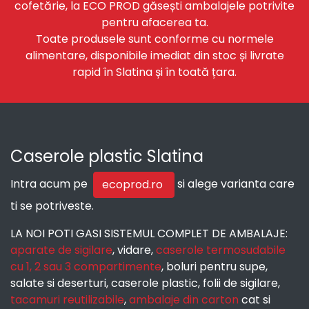
cofetărie, la ECO PROD găsești ambalajele potrivite
pentru afacerea ta.
Toate produsele sunt conforme cu normele
alimentare, disponibile imediat din stoc și livrate
rapid în Slatina și în toată țara.
Caserole plastic Slatina
Intra acum pe
si alege varianta care
ecoprod.ro
ti se potriveste.
LA NOI POTI GASI SISTEMUL COMPLET DE AMBALAJE:
aparate de sigilare
, vidare,
caserole termosudabile
cu 1, 2 sau 3 compartimente
, boluri pentru supe,
salate si deserturi, caserole plastic, folii de sigilare,
tacamuri reutilizabile
,
ambalaje din carton
cat si