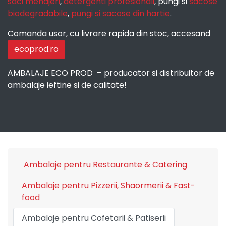
saci menajeri
,
detergenti profesionali
, pungi si
sacose
biodegradabile
,
pungi si sacose din hartie
.
Comanda usor, cu livrare rapida din stoc, accesand
ecoprod.ro
AMBALAJE ECO PROD – producator si distribuitor de
ambalaje ieftine si de calitate!
Ambalaje pentru Restaurante & Catering
Ambalaje pentru Pizzerii, Shaormerii & Fast-
food
Ambalaje pentru Cofetarii & Patiserii