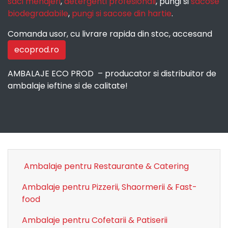
saci menajeri
,
detergenti profesionali
, pungi si
sacose
biodegradabile
,
pungi si sacose din hartie
.
Comanda usor, cu livrare rapida din stoc, accesand
ecoprod.ro
AMBALAJE ECO PROD – producator si distribuitor de
ambalaje ieftine si de calitate!
Ambalaje pentru Restaurante & Catering
Ambalaje pentru Pizzerii, Shaormerii & Fast-
food
Ambalaje pentru Cofetarii & Patiserii