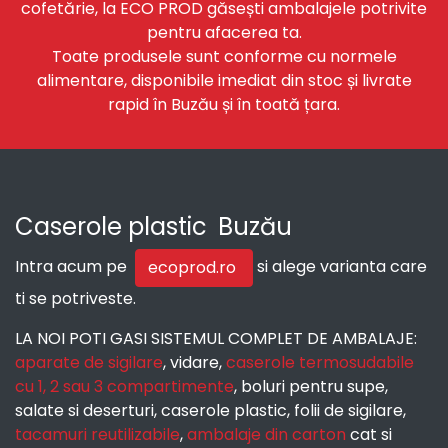
cofetărie, la ECO PROD găsești ambalajele potrivite
pentru afacerea ta.
Toate produsele sunt conforme cu normele
alimentare, disponibile imediat din stoc și livrate
rapid în Buzău și în toată țara.
Caserole plastic
Buzău
Intra acum pe
si alege varianta care
ecoprod.ro
ti se potriveste.
LA NOI POTI GASI SISTEMUL COMPLET DE AMBALAJE:
aparate de sigilare
, vidare,
caserole termosudabile
cu 1, 2 sau 3 compartimente
, boluri pentru supe,
salate si deserturi, caserole plastic, folii de sigilare,
tacamuri reutilizabile
,
ambalaje din carton
cat si