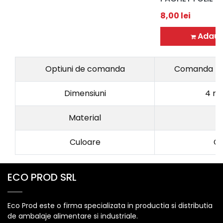
8,00
lei
Adaug
Optiuni de comanda
Comanda la 
Dimensiuni
4 m 
Material
L
Culoare
Co
ECO PROD SRL
Eco Prod este o firma specializata in productia si distributia
de ambalaje alimentare si industriale.