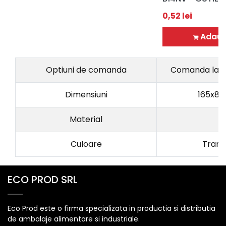
0,52
lei
Adaug
Optiuni de comanda
Comanda la p
Dimensiuni
165x8
Material
P
Culoare
Trans
ECO PROD SRL
Eco Prod este o firma specializata in productia si distributia
de ambalaje alimentare si industriale.