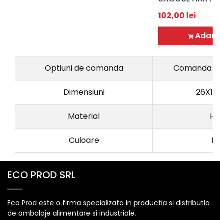
102,00
lei
Adaug
Optiuni de comanda
Comanda la
Dimensiuni
26X17
Material
Ha
Culoare
M
ECO PROD SRL
Eco Prod este o firma specializata in productia si distributia
de ambalaje alimentare si industriale.