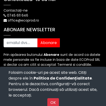
Contactați-ne
0745 611 646
office@ecoprod.ro
ABONARE NEWSLETTER
Abonare
Prin apăsarea butonului
Abonare
sunt de acord ca datele
mele personale sa fie incluse in baza de date ECOProd SRL
si declar ca am citit si acceptat Termenii si conditiile.
Folosim cookie-uri pe acest site web. Citiți
despre ele în
Politica de Confidențialitate
.
Copyright ©
ECO PROD SRL
-
Termenii si Conditiile
-
Pentru a le dezactiva, configurați-vă corect
Politica de Confidențialitate
-
Consultanță juridică
-
Politica de retur
-
Cum cumpăr?
browserul. Dacă continuați să utilizați acest site,
Powered by
- The #1
Open Source eCommerce
le acceptați.
Powered by
OK