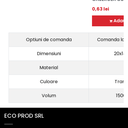
0,63
lei
Adaug
Optiuni de comanda
Comanda la p
Dimensiuni
20x14
Material
P
Culoare
Trans
Volum
1500 m
ECO PROD SRL