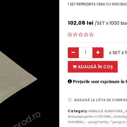
1 SET REPREZINTA 1 BAX CU 1000 BU
102,08
lei
/SET x 1000 bu
x SET x 
ADAUGĂ ÎN COȘ
Prețurile sunt exprimate în l
ADAUGĂ LA LISTA DE COMPA
,
Category
AMBALAJE ALIMENTARE
,
Ambalaje pentru COFETARII
Ambalaj
,
,
SHAORMA
- pungi hartie
* pungi si