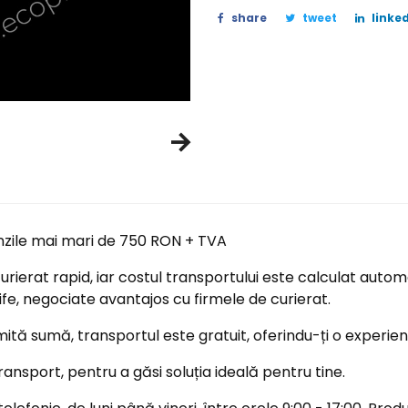
share
tweet
linked
nzile mai mari de 750 RON + TVA
ierat rapid, iar costul transportului este calculat automa
ife, negociate avantajos cu firmele de curierat.
tă sumă, transportul este gratuit, oferindu-ți o experi
ransport, pentru a găsi soluția ideală pentru tine.