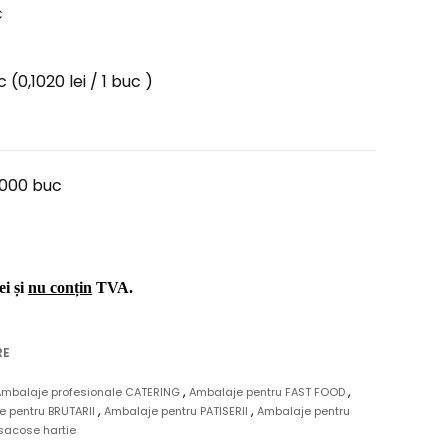
C
c
(0,1020 lei / 1 buc )
1000 buc
ei și
nu conțin
TVA.
RE
,
,
Ambalaje profesionale CATERING
Ambalaje pentru FAST FOOD
,
,
e pentru BRUTARII
Ambalaje pentru PATISERII
Ambalaje pentru
 sacose hartie