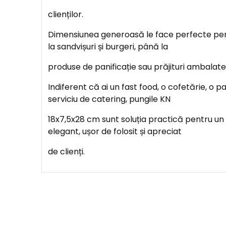
clienților.
Dimensiunea generoasă le face perfecte pen
la sandvișuri și burgeri, până la
produse de panificație sau prăjituri ambalate 
Indiferent că ai un fast food, o cofetărie, o p
serviciu de catering, pungile KN
18x7,5x28 cm sunt soluția practică pentru un
elegant, ușor de folosit și apreciat
de clienți.