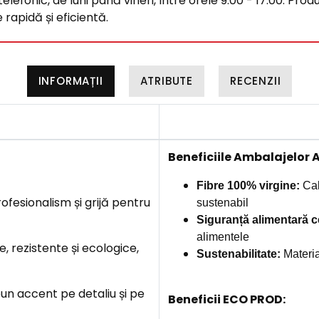
efonic, de luni până vineri, între orele 9:00 - 17:00. Produ
rapidă și eficientă.
INFORMAȚII
ATRIBUTE
RECENZII
B
eneficiile Ambalajelor 
Fibre 100% virgine:
Cal
fesionalism și grijă pentru
sustenabil
Siguranță alimentară ce
alimentele
, rezistente și ecologice,
Sustenabilitate
:
Materia
un accent pe detaliu și pe
Beneficii ECO PROD: