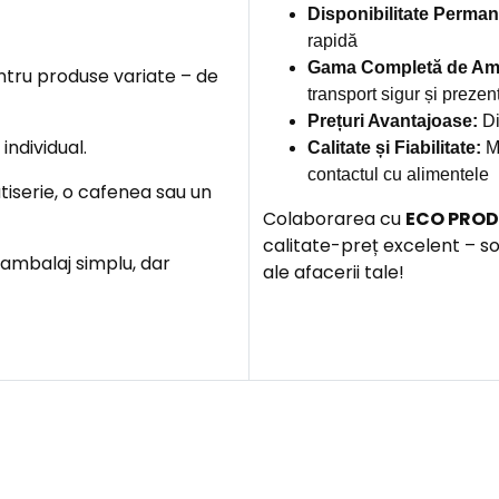
Disponibilitate Perman
rapidă
Gama Completă de Amb
tru produse variate – de
transport sigur și preze
Prețuri Avantajoase:
Di
individual.
Calitate și Fiabilitate:
Ma
contactul cu alimentele
atiserie, o cafenea sau un
Colaborarea cu
ECO PROD
calitate-preț excelent – s
 ambalaj simplu, dar
ale afacerii tale!