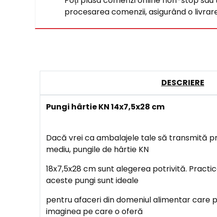
Poți plasa comenzi online non-stop sau tel
procesarea comenzii, asigurând o livrare 
DESCRIERE
Pungi hârtie KN 14x7,5x28 cm
Dacă vrei ca ambalajele tale să transmită pro
mediu, pungile de hârtie KN
18x7,5x28 cm sunt alegerea potrivită. Practice
aceste pungi sunt ideale
pentru afaceri din domeniul alimentar care p
imaginea pe care o oferă