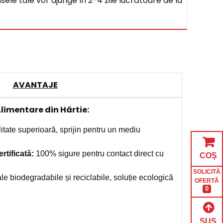
sele tale vor ajunge în 2-4 zile lucrătoare de la
AVANTAJE
Alimentare din Hârtie:
itate superioară, sprijin pentru un mediu
rtificată
:
100% sigure pentru contact direct cu
COȘ
SOLICITĂ
le biodegradabile și reciclabile, soluție ecologică
OFERTĂ
0
SUS